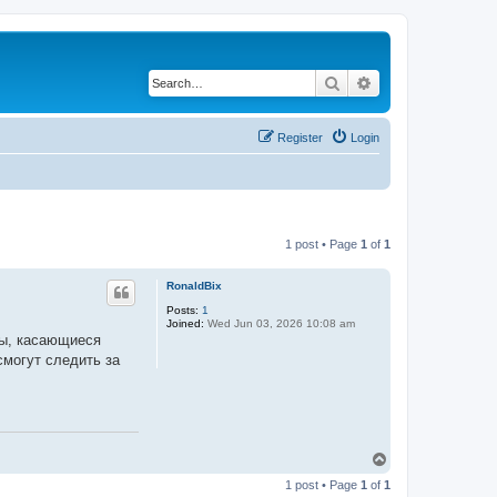
Search
Advanced search
Register
Login
1 post • Page
1
of
1
RonaldBix
Posts:
1
Joined:
Wed Jun 03, 2026 10:08 am
мы, касающиеся
смогут следить за
T
o
1 post • Page
1
of
1
p