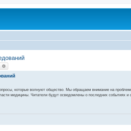
едований
earch
Advanced search
ований
вопросы, которые волнуют общество. Мы обращаем внимание на пробле
бласти медицины. Читатели будут осведомлены о последних событиях и 