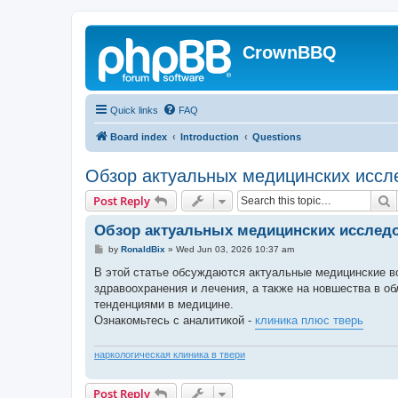
CrownBBQ
Quick links
FAQ
Board index
Introduction
Questions
Обзор актуальных медицинских иссл
S
Post Reply
Обзор актуальных медицинских исслед
P
by
RonaldBix
»
Wed Jun 03, 2026 10:37 am
o
s
В этой статье обсуждаются актуальные медицинские 
t
здравоохранения и лечения, а также на новшества в о
тенденциями в медицине.
Ознакомьтесь с аналитикой -
клиника плюс тверь
наркологическая клиника в твери
Post Reply