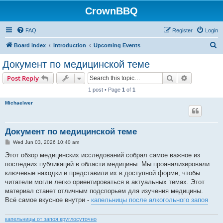
CrownBBQ
FAQ
Register
Login
S
Board index
Introduction
Upcoming Events
e
Документ по медицинской теме
a
Search
Advanced s
Post Reply
r
1 post • Page
1
of
1
c
Michaelwer
h
Документ по медицинской теме
P
Wed Jun 03, 2026 10:40 am
o
s
Этот обзор медицинских исследований собрал самое важное из
t
последних публикаций в области медицины. Мы проанализировали
ключевые находки и представили их в доступной форме, чтобы
читатели могли легко ориентироваться в актуальных темах. Этот
материал станет отличным подспорьем для изучения медицины.
Всё самое вкусное внутри -
капельницы после алкогольного запоя
капельницы от запоя круглосуточно