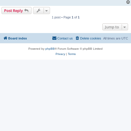
Post Reply
1 post • Page
1
of
1
Jump to
Board index
Contact us
Delete cookies
All times are
UTC
Powered by
phpBB
® Forum Software © phpBB Limited
Privacy
|
Terms