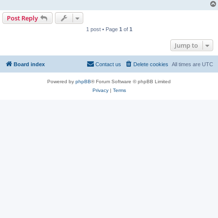
Post Reply
1 post • Page
1
of
1
Jump to
Board index
Contact us
Delete cookies
All times are
UTC
Powered by
phpBB
® Forum Software © phpBB Limited
Privacy
|
Terms