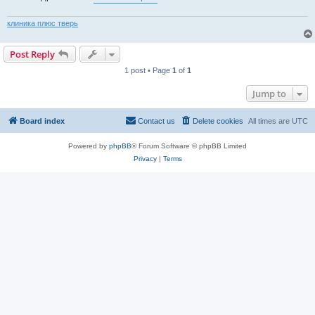
клиника плюс тверь
Post Reply
1 post • Page
1
of
1
Jump to
Board index
Contact us
Delete cookies
All times are
UTC
Powered by
phpBB
® Forum Software © phpBB Limited
Privacy
|
Terms