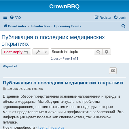
CrownBBQ
FAQ
Register
Login
S
Board index
Introduction
Upcoming Events
e
Публикация о последних медицинских
a
открытиях
r
Search
Advanced s
Post Reply
c
1 post • Page
1
of
1
h
WayneLef
Публикация о последних медицинских открытиях
P
Sat Jun 06, 2026 4:01 pm
o
s
В данном обзоре представлены основные направления и тренды в
t
области медицины. Мы обсудим актуальные проблемы
здравоохранения, свежие открытия и новые подходы, которые
меняют представление о лечении и профилактике заболеваний. Эта
информация будет полезна как специалистам, так и широкой
публике.
Лови подробности -
tver clinica plus