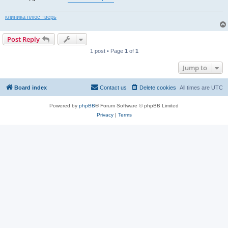
клиника плюс тверь
Post Reply
1 post • Page
1
of
1
Jump to
Board index
Contact us
Delete cookies
All times are
UTC
Powered by
phpBB
® Forum Software © phpBB Limited
Privacy
|
Terms