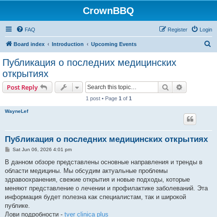
CrownBBQ
FAQ
Register
Login
S
Board index
Introduction
Upcoming Events
e
Публикация о последних медицинских
a
открытиях
r
Search
Advanced s
Post Reply
c
1 post • Page
1
of
1
h
WayneLef
Публикация о последних медицинских открытиях
P
Sat Jun 06, 2026 4:01 pm
o
s
В данном обзоре представлены основные направления и тренды в
t
области медицины. Мы обсудим актуальные проблемы
здравоохранения, свежие открытия и новые подходы, которые
меняют представление о лечении и профилактике заболеваний. Эта
информация будет полезна как специалистам, так и широкой
публике.
Лови подробности -
tver clinica plus