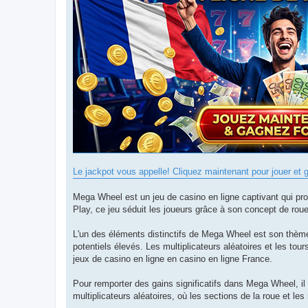
Le jackpot vous appelle! Cliquez maintenant pour jouer et 
Mega Wheel est un jeu de casino en ligne captivant qui pr
Play, ce jeu séduit les joueurs grâce à son concept de rou
L'un des éléments distinctifs de Mega Wheel est son thème
potentiels élevés. Les multiplicateurs aléatoires et les to
jeux de casino en ligne en casino en ligne France.
Pour remporter des gains significatifs dans Mega Wheel, il 
multiplicateurs aléatoires, où les sections de la roue et le