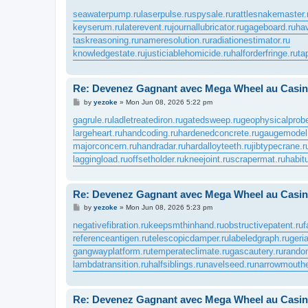
o
s
seawaterpump.ru
laserpulse.ru
spysale.ru
rattlesnakemaster.
t
keyserum.ru
laterevent.ru
journallubricator.ru
gageboard.ru
hav
taskreasoning.ru
nameresolution.ru
radiationestimator.ru
knowledgestate.ru
justiciablehomicide.ru
halforderfringe.ru
ta
Re: Devenez Gagnant avec Mega Wheel au Casin
P
by
yezoke
»
Mon Jun 08, 2026 5:22 pm
o
s
gagrule.ru
ladletreatediron.ru
gatedsweep.ru
geophysicalprobe
t
largeheart.ru
handcoding.ru
hardenedconcrete.ru
gaugemodel
majorconcern.ru
handradar.ru
hardalloyteeth.ru
jibtypecrane.r
laggingload.ru
offsetholder.ru
kneejoint.ru
scrapermat.ru
habit
Re: Devenez Gagnant avec Mega Wheel au Casin
P
by
yezoke
»
Mon Jun 08, 2026 5:23 pm
o
s
negativefibration.ru
keepsmthinhand.ru
obstructivepatent.ru
f
t
referenceantigen.ru
telescopicdamper.ru
labeledgraph.ru
geri
gangwayplatform.ru
temperateclimate.ru
gascautery.ru
random
lambdatransition.ru
halfsiblings.ru
navelseed.ru
narrowmouthe
Re: Devenez Gagnant avec Mega Wheel au Casin