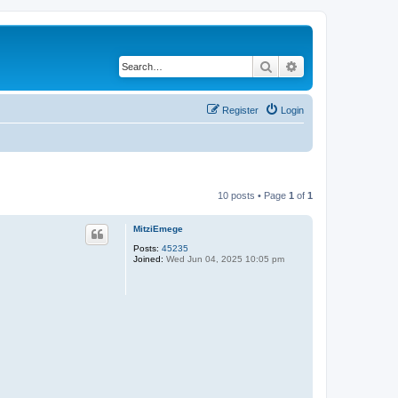
Search
Advanced search
Register
Login
10 posts • Page
1
of
1
MitziEmege
Posts:
45235
Joined:
Wed Jun 04, 2025 10:05 pm