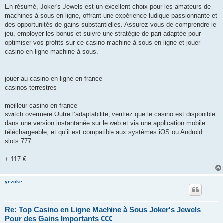
En résumé, Joker's Jewels est un excellent choix pour les amateurs de
machines à sous en ligne, offrant une expérience ludique passionnante et
des opportunités de gains substantielles. Assurez-vous de comprendre le
jeu, employer les bonus et suivre une stratégie de pari adaptée pour
optimiser vos profits sur ce casino machine à sous en ligne et jouer
casino en ligne machine à sous.
jouer au casino en ligne en france
casinos terrestres
meilleur casino en france
switch overmere Outre l’adaptabilité, vérifiez que le casino est disponible
dans une version instantanée sur le web et via une application mobile
téléchargeable, et qu’il est compatible aux systèmes iOS ou Android.
slots 777
+ 117 €
yezoke
Re: Top Casino en Ligne Machine à Sous Joker's Jewels
Pour des Gains Importants €€€