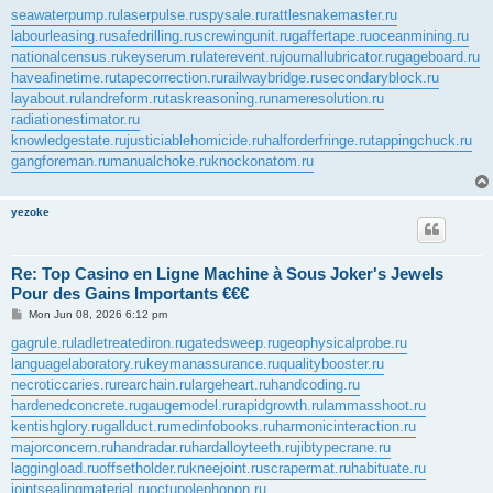
s
seawaterpump.ru
laserpulse.ru
spysale.ru
rattlesnakemaster.ru
t
labourleasing.ru
safedrilling.ru
screwingunit.ru
gaffertape.ru
oceanmining.ru
nationalcensus.ru
keyserum.ru
laterevent.ru
journallubricator.ru
gageboard.ru
haveafinetime.ru
tapecorrection.ru
railwaybridge.ru
secondaryblock.ru
layabout.ru
landreform.ru
taskreasoning.ru
nameresolution.ru
radiationestimator.ru
knowledgestate.ru
justiciablehomicide.ru
halforderfringe.ru
tappingchuck.ru
gangforeman.ru
manualchoke.ru
knockonatom.ru
yezoke
Re: Top Casino en Ligne Machine à Sous Joker's Jewels
Pour des Gains Importants €€€
P
Mon Jun 08, 2026 6:12 pm
o
s
gagrule.ru
ladletreatediron.ru
gatedsweep.ru
geophysicalprobe.ru
t
languagelaboratory.ru
keymanassurance.ru
qualitybooster.ru
necroticcaries.ru
rearchain.ru
largeheart.ru
handcoding.ru
hardenedconcrete.ru
gaugemodel.ru
rapidgrowth.ru
lammasshoot.ru
kentishglory.ru
gallduct.ru
medinfobooks.ru
harmonicinteraction.ru
majorconcern.ru
handradar.ru
hardalloyteeth.ru
jibtypecrane.ru
laggingload.ru
offsetholder.ru
kneejoint.ru
scrapermat.ru
habituate.ru
jointsealingmaterial.ru
octupolephonon.ru