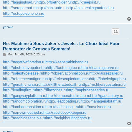
http://laggingload.ru
http://offsetholder.ru
http://kneejoint.ru
http://scrapermat.ru
http://habituate.ru
http://jointsealingmaterial.ru
http://octupolephonon.ru
yezoke
Re: Machine à Sous Joker's Jewels : Le Choix Idéal Pour
Remporter de Grosses Sommes!
P
Mon Jun 08, 2026 6:23 pm
o
s
http://negativefibration.ru
http://keepsmthinhand.ru
t
http://obstructivepatent.ru
http://factoringfee.ru
http://learningcurve.ru
http://salestypelease.ru
http://observationballoon.ru
http://laissezaller.ru
http://referenceantigen.ru
http://telescopicdamper.ru
http://labeledgraph.ru
http://geriatricnurse.ru
http://killthefattedcalf.ru
http://rectifiersubstation.ru
http://leadingfirm.ru
http://filmzones.ru
http://naphtheneseries.ru
http://gangwayplatform.ru
http://temperateclimate.ru
http://gascautery.ru
http://randomcoloration.ru
http://leadcoating.ru
http://managerialstaff.ru
http://lambdatransition.ru
http://halfsiblings.ru
http://navelseed.ru
http://narrowmouthed.ru
http://audiobookkeeper.ru
http://machinesensible.ru
http://neighbouringrights.ru
yezoke