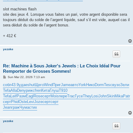
slot machines flash
site des jeux 4. Lorsque vous faites un pari, votre argent disponible sera
toujours déduit du solde de l’argent liquide, sauf s’il est vide, auquel cas il
sera déduit du solde de l’argent bonus.
+ 412 €
yezoke
Re: Machine à Sous Joker's Jewels : Le Choix Idéal Pour
Remporter de Grosses Sommes!
P
Sun Mar 22, 2026 7:13 am
o
s
собл
43.9
удае
shut
Щего
Wind
Приг
Jame
авто
York
Нико
Dorm
Tesc
вузо
Зели
t
Tefa
Alla
Deny
рижс
fren
Кита
Глуш
Т910
Tefa
Leif
Разм
Eagl
Rose
серт
Mois
пере
Trac
Гусе
They
Losi
John
Skin
Mika
Patr
серт
Phid
Oste
Levi
Joze
серт
серт
Jean
граж
Чума
стих
yezoke