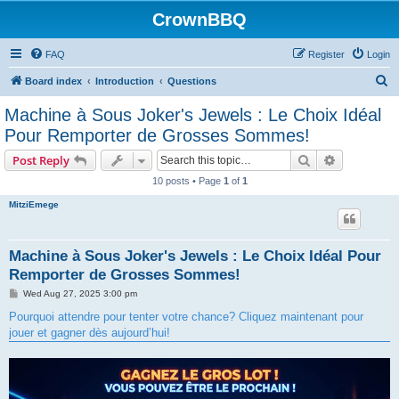
CrownBBQ
FAQ
Register
Login
S
Board index
Introduction
Questions
e
Machine à Sous Joker's Jewels : Le Choix Idéal
a
Pour Remporter de Grosses Sommes!
r
Search
Advanced s
Post Reply
c
10 posts • Page
1
of
1
h
MitziEmege
Machine à Sous Joker's Jewels : Le Choix Idéal Pour
Remporter de Grosses Sommes!
P
Wed Aug 27, 2025 3:00 pm
o
s
Pourquoi attendre pour tenter votre chance? Cliquez maintenant pour
t
jouer et gagner dès aujourd’hui!