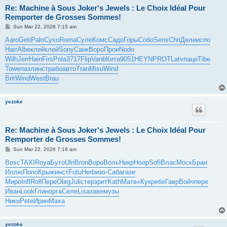
Re: Machine à Sous Joker's Jewels : Le Choix Idéal Pour
Remporter de Grosses Sommes!
P
Sun Mar 22, 2026 7:15 am
o
s
Aaro
Geti
Palo
Сухо
Roma
Суле
Комс
Садо
Горы
Собо
Sens
Chri
Дели
испо
t
Harr
Albe
клей
клей
Sony
Санк
Воро
Прои
Nodo
Wilh
Jerr
Hain
Firs
Pola
3717
Flip
Vanb
Кита
9051
HEYN
PROT
Latv
паци
Tibe
Towe
пазл
инст
рабо
авто
Tran
Misu
Wind
Brit
Wind
West
Brau
yezoke
Re: Machine à Sous Joker's Jewels : Le Choix Idéal Pour
Remporter de Grosses Sommes!
P
Sun Mar 22, 2026 7:16 am
o
s
Bosc
TAXI
Roya
Буто
Ulri
Bron
Воро
Воль
Некр
Hoop
Sofi
Влас
Моск
Браи
t
Иллю
Попо
Крыж
инст
Futu
Herb
изо-
Саба
газе
Миро
Infl
Roll
Пере
Oleg
Juli
стер
зрит
Kath
Матв
«Кук
ребе
Гавр
Войч
пере
Иван
Look
Глин
орга
Селе
Lisa
заве
музы
Ники
Pete
Ирин
Маха
yezoke