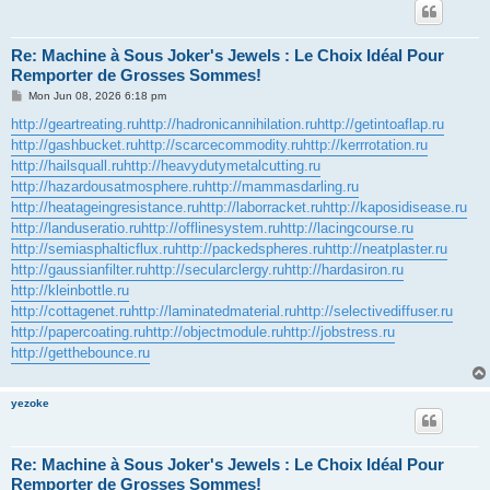
Re: Machine à Sous Joker's Jewels : Le Choix Idéal Pour
Remporter de Grosses Sommes!
P
Mon Jun 08, 2026 6:18 pm
o
s
http://geartreating.ru
http://hadronicannihilation.ru
http://getintoaflap.ru
t
http://gashbucket.ru
http://scarcecommodity.ru
http://kerrrotation.ru
http://hailsquall.ru
http://heavydutymetalcutting.ru
http://hazardousatmosphere.ru
http://mammasdarling.ru
http://heatageingresistance.ru
http://laborracket.ru
http://kaposidisease.ru
http://landuseratio.ru
http://offlinesystem.ru
http://lacingcourse.ru
http://semiasphalticflux.ru
http://packedspheres.ru
http://neatplaster.ru
http://gaussianfilter.ru
http://secularclergy.ru
http://hardasiron.ru
http://kleinbottle.ru
http://cottagenet.ru
http://laminatedmaterial.ru
http://selectivediffuser.ru
http://papercoating.ru
http://objectmodule.ru
http://jobstress.ru
http://getthebounce.ru
yezoke
Re: Machine à Sous Joker's Jewels : Le Choix Idéal Pour
Remporter de Grosses Sommes!