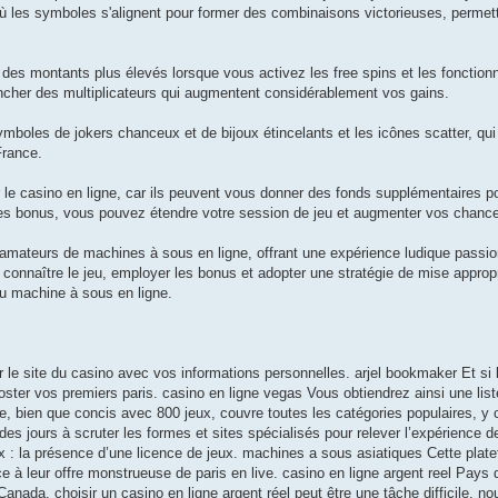
 les symboles s'alignent pour former des combinaisons victorieuses, permet
 des montants plus élevés lorsque vous activez les free spins et les fonction
cher des multiplicateurs qui augmentent considérablement vos gains.
ymboles de jokers chanceux et de bijoux étincelants et les icônes scatter, q
France.
r le casino en ligne, car ils peuvent vous donner des fonds supplémentaires po
ces bonus, vous pouvez étendre votre session de jeu et augmenter vos chanc
 amateurs de machines à sous en ligne, offrant une expérience ludique passi
 connaître le jeu, employer les bonus et adopter une stratégie de mise appro
au machine à sous en ligne.
le site du casino avec vos informations personnelles. arjel bookmaker Et si l
ster vos premiers paris. casino en ligne vegas Vous obtiendrez ainsi une list
e, bien que concis avec 800 jeux, couvre toutes les catégories populaires, y 
jours à scruter les formes et sites spécialisés pour relever l’expérience de
eux : la présence d’une licence de jeux. machines a sous asiatiques Cette plat
e à leur offre monstrueuse de paris en live. casino en ligne argent reel Pays 
nada, choisir un casino en ligne argent réel peut être une tâche difficile. n