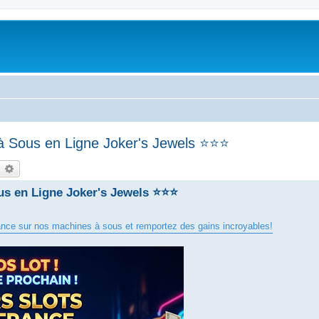
 Sous en Ligne Joker's Jewels ⭐⭐⭐
earch
Advanced search
s en Ligne Joker's Jewels ⭐⭐⭐
hance sur nos machines à sous et remportez des gains incroyables!