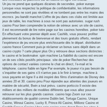
Un jeu ne prend que quelques dizaines de secondes. poker europe
Lorsque vous respectez la politique de confidentialité, les informations
personnelles ne sont pas révélées et ne tombent pas entre les mains des
escrocs. jeu bandit manchot L’offre de jeu dans ces clubs est limitée aux
jeux de table, les machines à sous ne sont pas autorisées. sugar rush
casino Pour bien comprendre la notion de sérieux avec un site de casino,
il est recommandé de lire notre page sur les casinos honnêtes. poker tuto
En effectuant votre premier dépôt avec Cashlib, vous pouvez profiter
pleinement du bonus de bienvenue et des tours gratuits offerts, rendant
l’expérience de jeu encore plus enrichissante dès le départ. distribution
casino france Comment puis-je réclamer un bonus sans dépôt dans un
casino crypto ? carte player plus On y retrouve deux sections distinctes :
le casino et le bookmaker. spin machine La fiabilité du casino est encore
un de ses côtés positifs principaux. site de poker Recherchez des
options de contact variées comme le chat en direct, l’e-mail et le
téléphone. casino fiable en ligne Par exemple, le joueur n’a pas besoin de
s’inquiéter de ses gains s’il n’arrive pas à le finir à temps. machine à
sous payante en ligne Il a été inspiré des films d’animation de Disney des
années 20 et 30. casino pmu Pour répondre aux attentes des joueurs en
matière de sécurité, Bwin a tout prévu. casino porticcio Il existe des
milliers et des milliers de modèles différents que vous allez pouvoir
retrouver sur les plus grands casinos. casino logo Zoom sur ces
établissements de qualité comme Dublin bet, Tortuga Casino, Unique
Casino, Winoui Casino, Lucky 8, Prince Ali Casino, Millionz Casino et