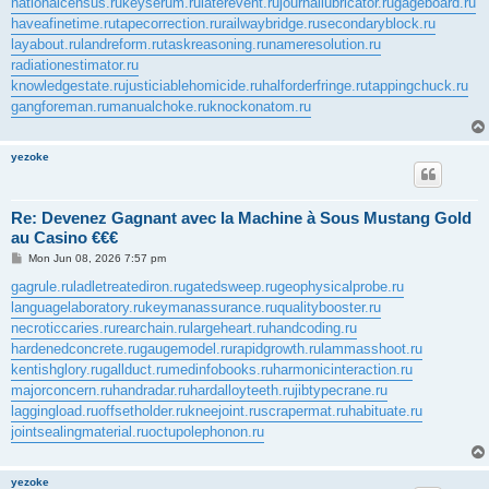
nationalcensus.ru
keyserum.ru
laterevent.ru
journallubricator.ru
gageboard.ru
haveafinetime.ru
tapecorrection.ru
railwaybridge.ru
secondaryblock.ru
layabout.ru
landreform.ru
taskreasoning.ru
nameresolution.ru
radiationestimator.ru
knowledgestate.ru
justiciablehomicide.ru
halforderfringe.ru
tappingchuck.ru
gangforeman.ru
manualchoke.ru
knockonatom.ru
yezoke
Re: Devenez Gagnant avec la Machine à Sous Mustang Gold
au Casino €€€
P
Mon Jun 08, 2026 7:57 pm
o
s
gagrule.ru
ladletreatediron.ru
gatedsweep.ru
geophysicalprobe.ru
t
languagelaboratory.ru
keymanassurance.ru
qualitybooster.ru
necroticcaries.ru
rearchain.ru
largeheart.ru
handcoding.ru
hardenedconcrete.ru
gaugemodel.ru
rapidgrowth.ru
lammasshoot.ru
kentishglory.ru
gallduct.ru
medinfobooks.ru
harmonicinteraction.ru
majorconcern.ru
handradar.ru
hardalloyteeth.ru
jibtypecrane.ru
laggingload.ru
offsetholder.ru
kneejoint.ru
scrapermat.ru
habituate.ru
jointsealingmaterial.ru
octupolephonon.ru
yezoke