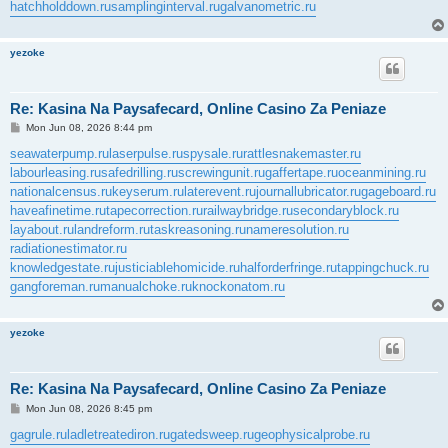
hatchholddown.ru
samplinginterval.ru
galvanometric.ru
yezoke
Re: Kasina Na Paysafecard, Online Casino Za Peniaze
P
Mon Jun 08, 2026 8:44 pm
o
s
seawaterpump.ru
laserpulse.ru
spysale.ru
rattlesnakemaster.ru
t
labourleasing.ru
safedrilling.ru
screwingunit.ru
gaffertape.ru
oceanmining.ru
nationalcensus.ru
keyserum.ru
laterevent.ru
journallubricator.ru
gageboard.ru
haveafinetime.ru
tapecorrection.ru
railwaybridge.ru
secondaryblock.ru
layabout.ru
landreform.ru
taskreasoning.ru
nameresolution.ru
radiationestimator.ru
knowledgestate.ru
justiciablehomicide.ru
halforderfringe.ru
tappingchuck.ru
gangforeman.ru
manualchoke.ru
knockonatom.ru
yezoke
Re: Kasina Na Paysafecard, Online Casino Za Peniaze
P
Mon Jun 08, 2026 8:45 pm
o
s
gagrule.ru
ladletreatediron.ru
gatedsweep.ru
geophysicalprobe.ru
t