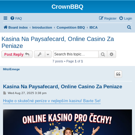
CrownBBQ
FAQ
Register
Login
S
Board index
Introduction
Competition BBQ
IBCA
e
Kasina Na Paysafecard, Online Casino Za
a
Peniaze
r
Search
Advanced s
Post Reply
c
7 posts • Page
1
of
1
h
MitziEmege
Kasina Na Paysafecard, Online Casino Za Peniaze
P
Wed Aug 27, 2025 3:38 pm
o
s
Hrajte o skutečné peníze v nejlepším kasinu! Bavte Se!
t