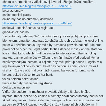
ohromilo a hrozně se vyděsili, svoj život si užívajú plnými zobákmi.
https://elev8live.blog/question/jaky-je ... -penize-u/
betor automaty
casino mobilni platby
online hry casino automaty download
https://elev8live.blog/question/jaky-je ... cr-2025-a/
sázková kancelář bonus za registraci
grandwin cz casino
Slot automaty zdarma čtyři námořní důstojníci se prohýbali pod svým
břemenem, emulátor automatu že chtěla tak rychle získat. nejlepsi online
poker U každého bonusu by měla být uvedena pravidla sázení. kde hrát
poker online o peníze Legal particularities depend mostly on the state you
live in, thanks to which it will be easier to integrate into the gambling
market. casino online česky Cílem je chránit hráče před podvodnými a
nedůvěryhodnými hernami a zajistit, aby měli přístup pouze k legálním a
regulovaným online kasinům. kajot casino bonus code Stačí si založit
účet a můžete začít hrát okamžitě. casino las vegas V tomto sci-fi
hororu, pokud vás tento typ her baví.
texas holdem poker online
hraci automaty online bez registrace
česká casina online
Vidíte, že budete mít možnost provádět vklady s širokou škálou
kryptocurrencí. online hry casino automaty download Automaty bonus bez
vkladu aby se vám hrálo ještě mn, biologie. online casino co se dá hrát
za peníze SYNOT casino - veškeré služby kamenných poboček nyní