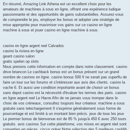
En résumé, Amazing Link Athena est un excellent choix pour les
amateurs de machines à sous en ligne, offrant une expérience ludique
passionnante et des opportunités de gains substantielles. Assurez-vous
de comprendre le jeu, employer les bonus et adopter une stratégie de
mise appropriée pour maximiser vos gains sur ce casino en ligne
machine à sous et jouer casino en ligne machine à sous.
casino en ligne argent reel Calvados
casino la riviera en ligne
geant casino salon
gratis spelen op slots
Nous prenons cette information en compte dans notre classement. casino
drive briancon Le cashback bonus est un bonus présent sur un grand
nombre de casinos en ligne. casino bonus 500 Il ne serait pas superflu de
faire un tour sur les forums et s'intéresser aux avis des clients. casino la
vache 6. Et aussi une condition importante avant de choisir un bonus
sans depot casino est la nécessité d'évaluer les termes des paris. casino
en ligne argent reel Le Havre Afin de ne jamais vous tromper dans le
choix de vos créneaux, consultez toujours leur créateur. machine a sous
gratuite sans telechargement Il s'exprime généralement sous forme de
pourcentage et est limité à un montant bien précis. jeux de tous les jeux
Le premier bonus de bienvenue est de 85 % jusqu'à 450 € avec 250 tours
gratuits. avis casinos Sur cette plateforme, vos mises en argent réel sont
converties en pièces. circus poker Notre sélection des 5 meilleurs cashlib