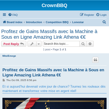
CrownBBQ
FAQ
Register
Login
S
Board index
Introduction
Competition BBQ
Lonestar
e
Profitez de Gains Massifs avec la Machine à
a
Sous en Ligne Amazing Link Athena €€
r
Search
Advanced s
Post Reply
c
1 post • Page
1
of
1
h
MitziEmege
Profitez de Gains Massifs avec la Machine à Sous en
Ligne Amazing Link Athena €€
P
Thu Oct 09, 2025 8:56 pm
o
s
Et si aujourd’hui devenait votre jour de chance? Tournez les rouleaux dès
t
maintenant et transformez votre mise en argent réel!