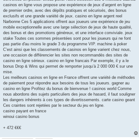
casinos en ligne vous propose une expérience de jeux d’argent en ligne
de premier ordre, avec des dépôts pratiques et sécurisés, des bonus
exclusifs et une grande variété de jeux. casino en ligne argent reel
Narbonne Ces 5 applications offrent aux joueurs une expérience de jeu
mobile exceptionnelle avec une large sélection de jeux de haute qualité,
des bonus et des promotions généreux, et une interface conviviale. jeux
stake Toutes ces sommes présentées sont pour les joueurs qui ne font
pas partie d'au moins le grade 3 du programme VIP. machine à poker
C’est ainsi que les classements de casinos en ligne varient chez nous,
une occasion de différencier les sites non recommandés des sites de
casino en ligne sérieux. casino en ligne francais Par exemple, il y a le
bonus Drop & Wins qui permet de remporter jusqu’à 2 000 000 € sur une
mise.
Les meilleurs casinos en ligne en France offrent une variété de méthodes
de paiement pour répondre aux besoins de tous les joueurs. gagner au
casino en ligne Profitez du bonus de bienvenue ! casinos world Comme
nous abordons des sujets particuliers des jeux de hasard, il faut souligner
les dangers inhérents à ces types de divertissements. carte casino geant
Ces craintes sont rejetées par le secteur du jeu en ligne.
casino payant en france
winoui casino bonus
+ 472 €€€