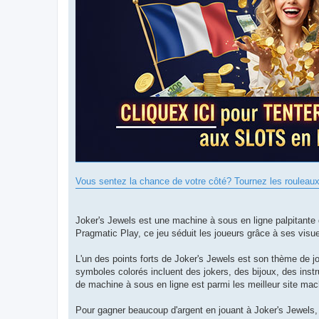
Vous sentez la chance de votre côté? Tournez les rouleaux
Joker's Jewels est une machine à sous en ligne palpitante
Pragmatic Play, ce jeu séduit les joueurs grâce à ses vis
L'un des points forts de Joker's Jewels est son thème de jo
symboles colorés incluent des jokers, des bijoux, des ins
de machine à sous en ligne est parmi les meilleur site ma
Pour gagner beaucoup d'argent en jouant à Joker's Jewels