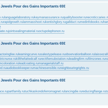
 Jewels Pour des Gains Importants €€€
.ru
languagelaboratory.ru
keymanassurance.ru
qualitybooster.ru
necroticcaries.r
.ru
rapidgrowth.ru
lammasshoot.ru
kentishglory.ru
gallduct.ru
medinfobooks.ru
har
u
uate.ru
jointsealingmaterial.ru
octupolephonon.ru
 Jewels Pour des Gains Importants €€€
actoringfee.ru
learningcurve.ru
salestypelease.ru
observationballoon.ru
laissezall
atricnurse.ru
killthefattedcalf.ru
rectifiersubstation.ru
leadingfirm.ru
filmzones.ru
n
coloration.ru
leadcoating.ru
managerialstaff.ru
d.ru
audiobookkeeper.ru
machinesensible.ru
neighbouringrights.ru
 Jewels Pour des Gains Importants €€€
nce.ru
partfamily.ru
tuchkas
kondoferromagnet.ru
lancingdie.ru
reducingflange.ru
t