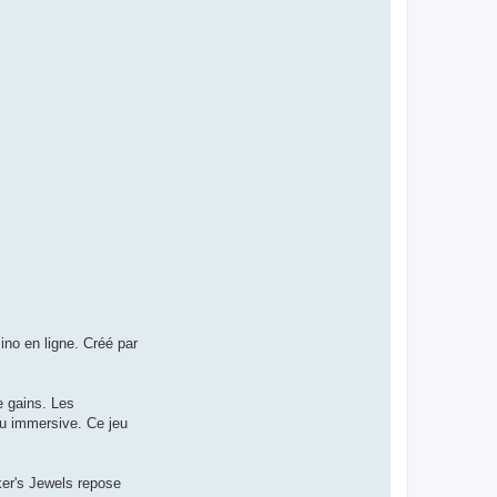
ino en ligne. Créé par
e gains. Les
eu immersive. Ce jeu
ker's Jewels repose