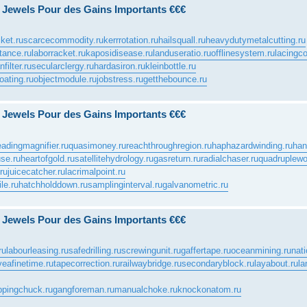
 Jewels Pour des Gains Importants €€€
ket.ru
scarcecommodity.ru
kerrrotation.ru
hailsquall.ru
heavydutymetalcutting.ru
tance.ru
laborracket.ru
kaposidisease.ru
landuseratio.ru
offlinesystem.ru
lacingco
filter.ru
secularclergy.ru
hardasiron.ru
kleinbottle.ru
oating.ru
objectmodule.ru
jobstress.ru
getthebounce.ru
 Jewels Pour des Gains Importants €€€
eadingmagnifier.ru
quasimoney.ru
reachthroughregion.ru
haphazardwinding.ru
han
se.ru
heartofgold.ru
satellitehydrology.ru
gasreturn.ru
radialchaser.ru
quadruplewo
ru
juicecatcher.ru
lacrimalpoint.ru
le.ru
hatchholddown.ru
samplinginterval.ru
galvanometric.ru
 Jewels Pour des Gains Importants €€€
ru
labourleasing.ru
safedrilling.ru
screwingunit.ru
gaffertape.ru
oceanmining.ru
nat
eafinetime.ru
tapecorrection.ru
railwaybridge.ru
secondaryblock.ru
layabout.ru
la
ppingchuck.ru
gangforeman.ru
manualchoke.ru
knockonatom.ru