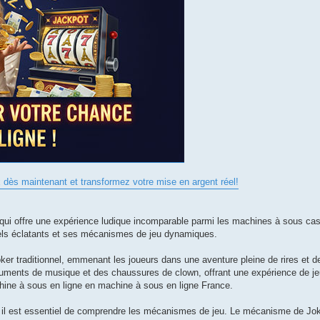
 dès maintenant et transformez votre mise en argent réel!
 qui offre une expérience ludique incomparable parmi les machines à sous cas
uels éclatants et ses mécanismes de jeu dynamiques.
ker traditionnel, emmenant les joueurs dans une aventure pleine de rires et d
truments de musique et des chaussures de clown, offrant une expérience de j
chine à sous en ligne en machine à sous en ligne France.
, il est essentiel de comprendre les mécanismes de jeu. Le mécanisme de Jo