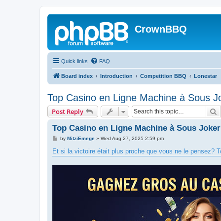
CrownBBQ
Quick links
FAQ
Board index
Introduction
Competition BBQ
Lonestar
Top Casino en Ligne Machine à Sous Jo
S
Post Reply
Top Casino en Ligne Machine à Sous Joker
P
by
MitziEmege
»
Wed Aug 27, 2025 2:59 pm
o
s
Et si la victoire était plus proche que vous ne le pensez? 
t