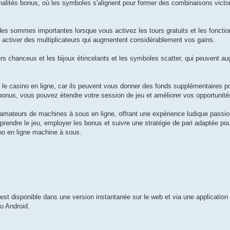
lités bonus, où les symboles s'alignent pour former des combinaisons victo
 des sommes importantes lorsque vous activez les tours gratuits et les foncti
activer des multiplicateurs qui augmentent considérablement vos gains.
s chanceux et les bijoux étincelants et les symboles scatter, qui peuvent 
r le casino en ligne, car ils peuvent vous donner des fonds supplémentaires po
bonus, vous pouvez étendre votre session de jeu et améliorer vos opportunité
 amateurs de machines à sous en ligne, offrant une expérience ludique passi
rendre le jeu, employer les bonus et suivre une stratégie de pari adaptée po
ino en ligne machine à sous.
o est disponible dans une version instantanée sur le web et via une application
u Android.