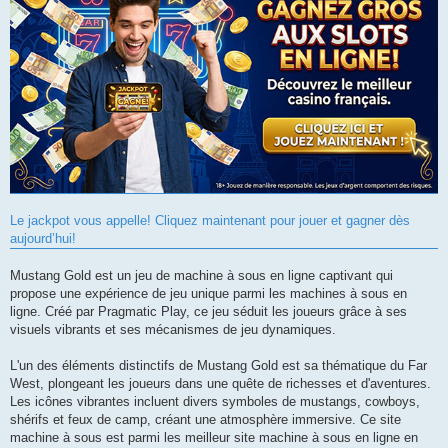
Le jackpot vous appelle! Cliquez maintenant pour jouer et gagner dès
aujourd’hui!
Mustang Gold est un jeu de machine à sous en ligne captivant qui
propose une expérience de jeu unique parmi les machines à sous en
ligne. Créé par Pragmatic Play, ce jeu séduit les joueurs grâce à ses
visuels vibrants et ses mécanismes de jeu dynamiques.
L'un des éléments distinctifs de Mustang Gold est sa thématique du Far
West, plongeant les joueurs dans une quête de richesses et d'aventures.
Les icônes vibrantes incluent divers symboles de mustangs, cowboys,
shérifs et feux de camp, créant une atmosphère immersive. Ce site
machine à sous est parmi les meilleur site machine à sous en ligne en