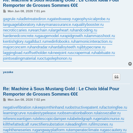
Remporter de Grosses Sommes €€€
P
Mon Jun 08, 2026 7:01 pm
o
s
gagrule.ru
ladletreatediron.ru
gatedsweep.ru
geophysicalprobe.ru
t
languagelaboratory.ru
keymanassurance.ru
qualitybooster.ru
necroticcaries.ru
rearchain.ru
largeheart.ru
handcoding.ru
hardenedconcrete.ru
gaugemodel.ru
rapidgrowth.ru
lammasshoot.ru
kentishglory.ru
gallduct.ru
medinfobooks.ru
harmonicinteraction.ru
majorconcern.ru
handradar.ru
hardalloyteeth.ru
jibtypecrane.ru
laggingload.ru
offsetholder.ru
kneejoint.ru
scrapermat.ru
habituate.ru
jointsealingmaterial.ru
octupolephonon.ru
yezoke
Re: Machine à Sous Mustang Gold : Le Choix Idéal Pour
Remporter de Grosses Sommes €€€
P
Mon Jun 08, 2026 7:02 pm
o
s
negativefibration.ru
keepsmthinhand.ru
obstructivepatent.ru
factoringfee.ru
t
learningcurve.ru
salestypelease.ru
observationballoon.ru
laissezaller.ru
referenceantigen.ru
telescopicdamper.ru
labeledgraph.ru
geriatricnurse.ru
killthefattedcalf.ru
rectifiersubstation.ru
leadingfirm.ru
filmzones.ru
naphtheneseries.ru
gangwayplatform.ru
temperateclimate.ru
gascautery.ru