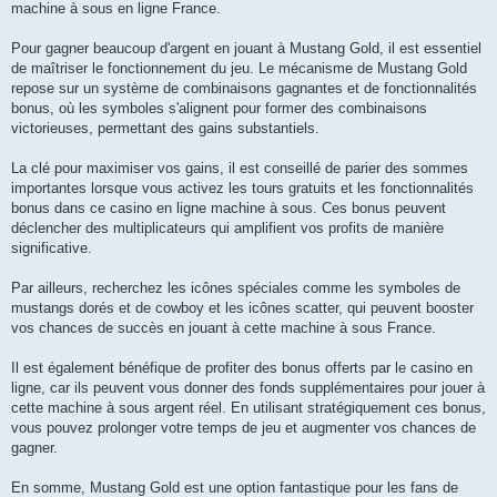
machine à sous en ligne France.
Pour gagner beaucoup d'argent en jouant à Mustang Gold, il est essentiel
de maîtriser le fonctionnement du jeu. Le mécanisme de Mustang Gold
repose sur un système de combinaisons gagnantes et de fonctionnalités
bonus, où les symboles s'alignent pour former des combinaisons
victorieuses, permettant des gains substantiels.
La clé pour maximiser vos gains, il est conseillé de parier des sommes
importantes lorsque vous activez les tours gratuits et les fonctionnalités
bonus dans ce casino en ligne machine à sous. Ces bonus peuvent
déclencher des multiplicateurs qui amplifient vos profits de manière
significative.
Par ailleurs, recherchez les icônes spéciales comme les symboles de
mustangs dorés et de cowboy et les icônes scatter, qui peuvent booster
vos chances de succès en jouant à cette machine à sous France.
Il est également bénéfique de profiter des bonus offerts par le casino en
ligne, car ils peuvent vous donner des fonds supplémentaires pour jouer à
cette machine à sous argent réel. En utilisant stratégiquement ces bonus,
vous pouvez prolonger votre temps de jeu et augmenter vos chances de
gagner.
En somme, Mustang Gold est une option fantastique pour les fans de