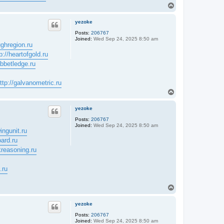
T
o
p
yezoke
Posts:
206767
Joined:
Wed Sep 24, 2025 8:50 am
ughregion.ru
p://heartofgold.ru
abbetledge.ru
ttp://galvanometric.ru
T
o
p
yezoke
Posts:
206767
Joined:
Wed Sep 24, 2025 8:50 am
ingunit.ru
oard.ru
kreasoning.ru
.ru
T
o
p
yezoke
Posts:
206767
Joined:
Wed Sep 24, 2025 8:50 am