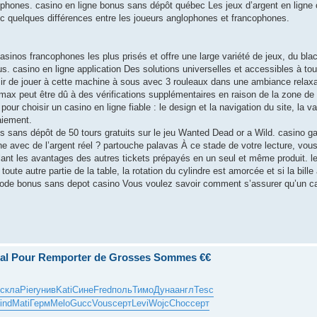
cophones. casino en ligne bonus sans dépôt québec Les jeux d’argent en ligne
ec quelques différences entre les joueurs anglophones et francophones.
casinos francophones les plus prisés et offre une large variété de jeux, du blac
us. casino en ligne application Des solutions universelles et accessibles à t
sir de jouer à cette machine à sous avec 3 rouleaux dans une ambiance relaxa
h max peut être dû à des vérifications supplémentaires en raison de la zone de
our choisir un casino en ligne fiable : le design et la navigation du site, la va
aiement.
 sans dépôt de 50 tours gratuits sur le jeu Wanted Dead or a Wild. casino g
gne avec de l’argent réel ? partouche palavas À ce stade de votre lecture, vou
ant les avantages des autres tickets prépayés en un seul et même produit. le
te autre partie de la table, la rotation du cylindre est amorcée et si la bille 
code bonus sans depot casino Vous voulez savoir comment s’assurer qu’un cas
déal Pour Remporter de Grosses Sommes €€
скла
Pier
унив
Kati
Сине
Fred
поль
Тимо
Дуна
англ
Tesc
ind
Mati
Герм
Melo
Gucc
Vous
серт
Levi
Wojc
Choc
серт