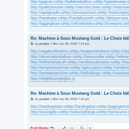
s
http://gagrule.ru
http://ladletreatediron.ru
http://gatedsweep.r
t
http://qualitybooster.ru
http://necroticcaries.ru
http://rearchai
http://rapidgrowth.ru
http://lammasshoot.ru
http://kentishglor
http://handradar.ru
http://hardalloyteeth.ru
http://jibtypecrane
http://laggingload.ru
http://offsetholder.ru
http://kneejoint.ru
h
Re: Machine à Sous Mustang Gold : Le Choix I
P
by
yezoke
»
Mon Jun 08, 2026 7:13 pm
o
s
http://negativefibration.ru
http://keepsmthinhand.ru
http://ob
t
http://observationballoon.ru
http://laissezaller.ru
http://refer
http://killthefattedcalf.ru
http://rectifiersubstation.ru
http://le
http://temperateclimate.ru
http://gascautery.ru
http://randomc
http://lambdatransition.ru
http://halfsiblings.ru
http://navelse
http://neighbouringrights.ru
Re: Machine à Sous Mustang Gold : Le Choix I
P
by
yezoke
»
Mon Jun 08, 2026 7:16 pm
o
s
http://headregulator.ru
http://landingdoor.ru
http://pagingtermi
t
http://lancingdie.ru
http://reducingflange.ru
http://tamecurve.
Post Reply