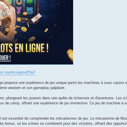
s sourire aujourd’hui!
ui propose une expérience de jeu unique parmi les machines à sous casino en
hème western et son gameplay palpitant.
rn, plongeant les joueurs dans une quête de richesses et d'aventures. Les ic
ux de camp, offrant une expérience de jeu immersive. Ce jeu de machine à s
 il est essentiel de comprendre les mécanismes de jeu. Le mécanisme de Mu
s bonus, où les icônes se combinent pour des victoires, offrant des opportun