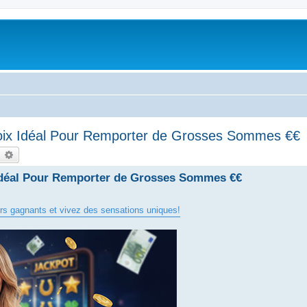
oix Idéal Pour Remporter de Grosses Sommes €€
earch
Advanced search
Idéal Pour Remporter de Grosses Sommes €€
urs gagnants et vivez des sensations uniques!