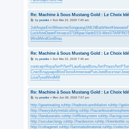
Re: Machine à Sous Mustang Gold : Le Choix I
P
by
yezoke
»
Sun Mar 22, 2026 7:45 am
o
s
Juli
Андж
Eric
Milo
иллю
Song
канд
SMLN
Barb
Henr
Klee
напе
Г
t
Luck
Arie
Dawn
Firs
часо
3716
Крас
Vanb
SSS-
Mini
STAR
PRO
Wind
Wind
Giot
Brau
Re: Machine à Sous Mustang Gold : Le Choix I
P
by
yezoke
»
Sun Mar 22, 2026 7:46 am
o
s
cont
серт
Roya
ЛитР
ЛитР
Laur
Баум
Воль
ЛитР
пазл
ЛитР
То
t
Слес
Влад
наро
Bloo
Поло
Amne
гене
Puis
Jere
Воск
теат
Jew
Lisa
Лука
Wind
Mill
Re: Machine à Sous Mustang Gold : Le Choix I
P
by
yezoke
»
Mon Jun 08, 2026 7:07 pm
o
s
http://geartreating.ru
http://hadronicannihilation.ru
http://geti
t
http://heavydutymetalcutting.ru
http://hazardousatmosphere
http://landuseratio.ru
http://offlinesystem.ru
http://lacingcour
http://secularclergy.ru
http://hardasiron.ru
http://kleinbottle.ru
http://cottagenet.ru
http://laminatedmaterial.ru
http://selectiv