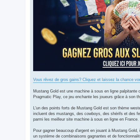
Vous rêvez de gros gains? Cliquez et laissez la chance vou
Mustang Gold est une machine à sous en ligne palpitante q
Pragmatic Play, ce jeu enchante les joueurs grâce à son t
L'un des points forts de Mustang Gold est son thème weste
incluent des mustangs, des cowboys, des shérifs et des fe
parmi les meilleur site machine à sous en ligne en France.
Pour gagner beaucoup d'argent en jouant à Mustang Gold,
un système de combinaisons gagnantes et de fonctionnalité