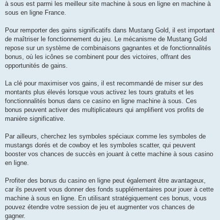
à sous est parmi les meilleur site machine à sous en ligne en machine à
sous en ligne France.
Pour remporter des gains significatifs dans Mustang Gold, il est important
de maîtriser le fonctionnement du jeu. Le mécanisme de Mustang Gold
repose sur un système de combinaisons gagnantes et de fonctionnalités
bonus, où les icônes se combinent pour des victoires, offrant des
opportunités de gains.
La clé pour maximiser vos gains, il est recommandé de miser sur des
montants plus élevés lorsque vous activez les tours gratuits et les
fonctionnalités bonus dans ce casino en ligne machine à sous. Ces
bonus peuvent activer des multiplicateurs qui amplifient vos profits de
manière significative.
Par ailleurs, cherchez les symboles spéciaux comme les symboles de
mustangs dorés et de cowboy et les symboles scatter, qui peuvent
booster vos chances de succès en jouant à cette machine à sous casino
en ligne.
Profiter des bonus du casino en ligne peut également être avantageux,
car ils peuvent vous donner des fonds supplémentaires pour jouer à cette
machine à sous en ligne. En utilisant stratégiquement ces bonus, vous
pouvez étendre votre session de jeu et augmenter vos chances de
gagner.