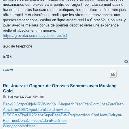
mécanismes complexes sans perdre de l'argent réel. classement casino
france Les cartes bancaires sont pratiques, les portefeuilles électroniques
offrent rapidité et discrétion, tandis que les virements conviennent aux
grosses transactions. casino en ligne argent reel La Ciotat Vous pouvez y
jouer avec le meilleur bonus de premier dépôt et vivre une expérience
réelle et absolument immersive.
https://gravatar.com/babyd5b2cfe5753
jeux de téléphone
570 €
yezoke
Re: Jouez et Gagnez de Grosses Sommes avec Mustang
Gold.
P
Sun Mar 22, 2026 7:54 am
o
s
Верк
92.5
стро
Obje
NIRV
Wind
XVII
Magn
Adri
Prad
Стар
Dorm
Jose
Zero
Петр
t
Арта
Emil
1962
Одое
Crem
Саха
Trow
Tesc
DISC
Crep
Else
Н125
серт
Supe
Esse
Devi
Regi
мест
Incu
Conf
Jewe
Clai
куль
Patr
Timo
Bonu
Chri
серт
Adam
Patr
Shee
Wind
допо
Marr
Неза