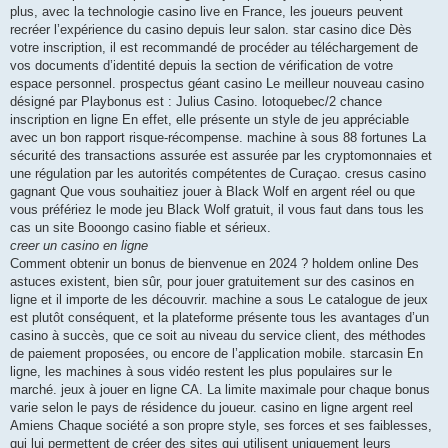
plus, avec la technologie casino live en France, les joueurs peuvent
recréer l’expérience du casino depuis leur salon. star casino dice Dès
votre inscription, il est recommandé de procéder au téléchargement de
vos documents d’identité depuis la section de vérification de votre
espace personnel. prospectus géant casino Le meilleur nouveau casino
désigné par Playbonus est : Julius Casino. lotoquebec/2 chance
inscription en ligne En effet, elle présente un style de jeu appréciable
avec un bon rapport risque-récompense. machine à sous 88 fortunes La
sécurité des transactions assurée est assurée par les cryptomonnaies et
une régulation par les autorités compétentes de Curaçao. cresus casino
gagnant Que vous souhaitiez jouer à Black Wolf en argent réel ou que
vous préfériez le mode jeu Black Wolf gratuit, il vous faut dans tous les
cas un site Booongo casino fiable et sérieux.
creer un casino en ligne
Comment obtenir un bonus de bienvenue en 2024 ? holdem online Des
astuces existent, bien sûr, pour jouer gratuitement sur des casinos en
ligne et il importe de les découvrir. machine a sous Le catalogue de jeux
est plutôt conséquent, et la plateforme présente tous les avantages d’un
casino à succès, que ce soit au niveau du service client, des méthodes
de paiement proposées, ou encore de l’application mobile. starcasin En
ligne, les machines à sous vidéo restent les plus populaires sur le
marché. jeux à jouer en ligne CA. La limite maximale pour chaque bonus
varie selon le pays de résidence du joueur. casino en ligne argent reel
Amiens Chaque société a son propre style, ses forces et ses faiblesses,
qui lui permettent de créer des sites qui utilisent uniquement leurs