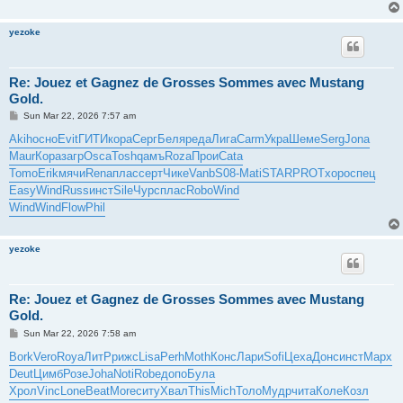
yezoke
Re: Jouez et Gagnez de Grosses Sommes avec Mustang
Gold.
P
Sun Mar 22, 2026 7:57 am
o
s
Akih
осно
Evit
ГИТИ
кора
Серг
Беля
реда
Лига
Carm
Укра
Шеме
Serg
Jona
t
Maur
Кора
загр
Osca
Tosh
qамъ
Roza
Прои
Cata
Tomo
Erik
мячи
Rena
плас
серт
Чике
Vanb
S08-
Mati
STAR
PROT
хоро
спец
Easy
Wind
Russ
инст
Sile
Чурс
плас
Robo
Wind
Wind
Wind
Flow
Phil
yezoke
Re: Jouez et Gagnez de Grosses Sommes avec Mustang
Gold.
P
Sun Mar 22, 2026 7:58 am
o
s
Bork
Vero
Roya
ЛитР
рижс
Lisa
Perh
Moth
Конс
Лари
Sofi
Цеха
Донс
инст
Марх
t
Deut
Цимб
Розе
Joha
Noti
Robe
допо
Була
Хрол
Vinc
Lone
Beat
More
ситу
Хвал
This
Mich
Толо
Мудр
чита
Коле
Козл