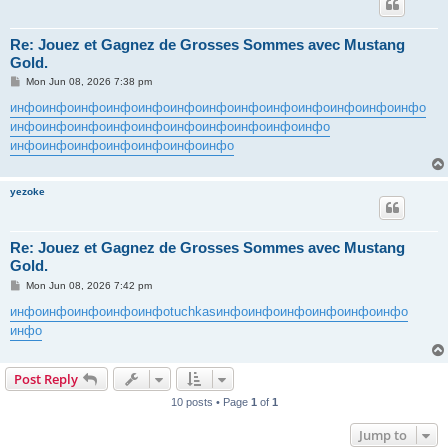
Re: Jouez et Gagnez de Grosses Sommes avec Mustang
Gold.
P
Mon Jun 08, 2026 7:38 pm
o
s
инфо
инфо
инфо
инфо
инфо
инфо
инфо
инфо
инфо
инфо
инфо
инфо
инфо
t
инфо
инфо
инфо
инфо
инфо
инфо
инфо
инфо
инфо
инфо
инфо
инфо
инфо
инфо
инфо
инфо
инфо
yezoke
Re: Jouez et Gagnez de Grosses Sommes avec Mustang
Gold.
P
Mon Jun 08, 2026 7:42 pm
o
s
инфо
инфо
инфо
инфо
инфо
tuchkas
инфо
инфо
инфо
инфо
инфо
инфо
t
инфо
Post Reply
10 posts • Page
1
of
1
Jump to