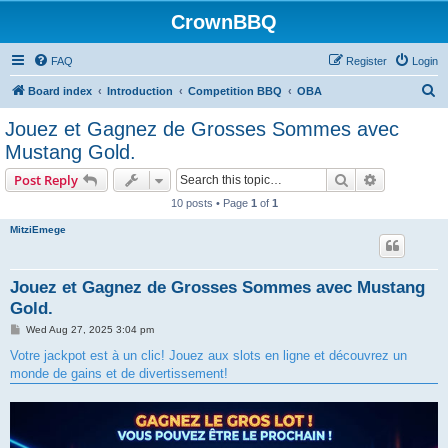
CrownBBQ
FAQ
Register
Login
S
Board index
Introduction
Competition BBQ
OBA
e
Jouez et Gagnez de Grosses Sommes avec
a
Mustang Gold.
r
Search
Advanced s
Post Reply
c
10 posts • Page
1
of
1
h
MitziEmege
Jouez et Gagnez de Grosses Sommes avec Mustang
Gold.
P
Wed Aug 27, 2025 3:04 pm
o
s
Votre jackpot est à un clic! Jouez aux slots en ligne et découvrez un
t
monde de gains et de divertissement!