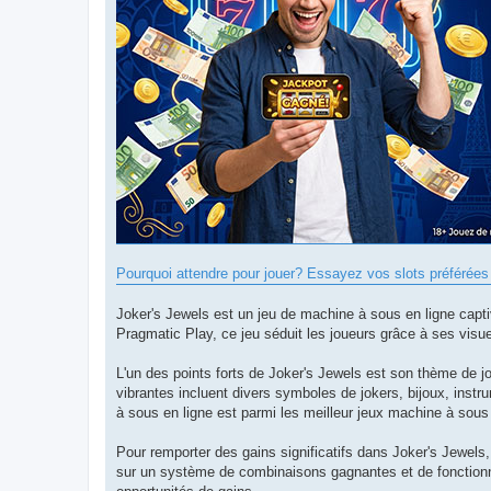
Pourquoi attendre pour jouer? Essayez vos slots préférées
Joker's Jewels est un jeu de machine à sous en ligne capt
Pragmatic Play, ce jeu séduit les joueurs grâce à ses vis
L'un des points forts de Joker's Jewels est son thème de j
vibrantes incluent divers symboles de jokers, bijoux, in
à sous en ligne est parmi les meilleur jeux machine à sous
Pour remporter des gains significatifs dans Joker's Jewel
sur un système de combinaisons gagnantes et de fonctionna