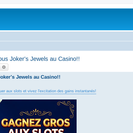
us Joker's Jewels au Casino!!
earch
Advanced search
oker's Jewels au Casino!!
er aux slots et vivez l'excitation des gains instantanés!