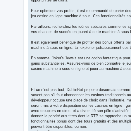
opportunités de gains.
Pour optimiser vos profits, il est recommandé de parier de
jeu casino en ligne machine à sous. Ces fonctionnalités s
Par ailleurs, recherchez les icônes spéciales comme les s
vos chances de succès en jouant à cette machine à sous 
Il est également bénéfique de profiter des bonus offerts pa
machine à sous en ligne. En exploiter judicieusement ces
En somme, Joker's Jewels est une option fantastique pour 
gains substantielles. Assurez-vous de bien connaître le jeu
casino machine à sous en ligne et jouer au machine à sous
Et ce n’est pas tout, DublinBet propose désormais comme Cas
savent pas s'il faut abandonner les casinos traditionnels a
développeur occupe une place de choix dans l'industrie. me
seront mis à votre disposition sur les casinos en ligne ! ga
avec croupiers en direct et a diversifié son pôle d’activité
donnez la priorité aux titres dont le RTP se rapproche un 
fonctionnalités bonus dont des tours gratuits et des multi
peuvent être disponibles, ou non.