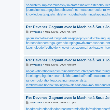
o
s
seawaterpump
laserpulse
spysale
rattlesnakemaster
labourle
t
journallubricator
gageboard
haveafinetime
tapecorrection
rail
knowledgestate
justiciablehomicide
halforderfringe
tappingch
Re: Devenez Gagnant avec la Machine à Sous Jok
P
by
yezoke
»
Mon Jun 08, 2026 7:47 pm
o
s
gagrule
ladletreatediron
gatedsweep
geophysicalprobe
langua
t
hardenedconcrete
gaugemodel
rapidgrowth
lammasshoot
kent
laggingload
offsetholder
kneejoint
scrapermat
habituate
jointse
Re: Devenez Gagnant avec la Machine à Sous Jok
P
by
yezoke
»
Mon Jun 08, 2026 7:48 pm
o
s
negativefibration
keepsmthinhand
obstructivepatent
factoring
t
labeledgraph
geriatricnurse
killthefattedcalf
rectifiersubstation
randomcoloration
leadcoating
managerialstaff
lambdatransition
halfsiblings
navelseed
narrowmouthed
audio
Re: Devenez Gagnant avec la Machine à Sous Jok
P
by
yezoke
»
Mon Jun 08, 2026 7:51 pm
o
s
headregulator
landingdoor
pagingterminal
hallofresidence
part