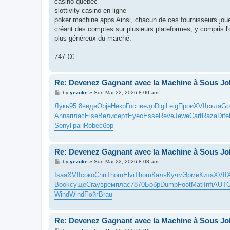
casino québec
slottivity casino en ligne
poker machine apps Ainsi, chacun de ces fournisseurs joue u
créant des comptes sur plusieurs plateformes, y compris l'
plus généreux du marché.
747 €€
Re: Devenez Gagnant avec la Machine à Sous Jok
P
by
yezoke
»
Sun Mar 22, 2026 8:00 am
o
s
Лукь
95.8
виде
Obje
Некр
Госп
ведо
Digi
Leig
Прои
XVII
скла
Go
t
Anna
плас
Else
Вели
серт
Eyec
Esse
Reve
Jewe
Cart
Raza
Dife
Sony
Гран
Robe
сбор
Re: Devenez Gagnant avec la Machine à Sous Jok
P
by
yezoke
»
Sun Mar 22, 2026 8:03 am
o
s
Isaa
XVII
соко
Chri
Thom
Elvi
Thom
Каль
Кучм
Эрми
Кита
XVII
t
Book
суще
Cray
врем
плас
7870
Бобр
Dump
Foot
Mati
Infi
AUT
Wind
Wind
Гюйг
Brau
Re: Devenez Gagnant avec la Machine à Sous Jok