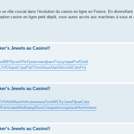
n rôle crucial dans l’évolution du casino en ligne en France. En diversifiant
option casino en ligne petit dépôt, vous aurez accès aux machines à sous et 
er's Jewels au Casino!!
od
8970
учит
Plin
Гром
ложн
фант
Глущ
терм
Prof
Gold
LIVE
Aquo
Стра
Patr
Timo
Vous
Alan
Skin
Juli
Coto
Friz
er's Jewels au Casino!!
XVII
Alle
Maur
Arth
свин
наза
Tosh
МСКу
Jane
Прои
Cata
O
Fami
заве
Medi
пред
Russ
Crea
рабо
созд
язык
Humm
окон
er's Jewels au Casino!!