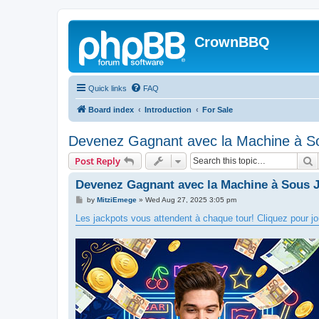
CrownBBQ
Quick links
FAQ
Board index
Introduction
For Sale
Devenez Gagnant avec la Machine à So
S
Post Reply
Devenez Gagnant avec la Machine à Sous J
P
by
MitziEmege
»
Wed Aug 27, 2025 3:05 pm
o
s
Les jackpots vous attendent à chaque tour! Cliquez pour jou
t