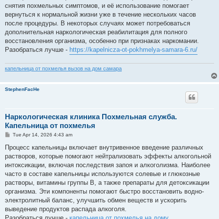
t
снятия похмельных симптомов, и её использование помогает
вернуться к нормальной жизни уже в течение нескольких часов
после процедуры. В некоторых случаях может потребоваться
дополнительная наркологическая реабилитация для полного
восстановления организма, особенно при признаках наркомании.
Разобраться лучше -
https://kapelnicza-ot-pokhmelya-samara-6.ru/
капельница от похмелья вызов на дом самара
StephenFacHe
Наркологическая клиника Похмельная служба.
Капельница от похмелья
P
Tue Apr 14, 2026 4:43 am
o
s
Процесс капельницы включает внутривенное введение различных
t
растворов, которые помогают нейтрализовать эффекты алкогольной
интоксикации, включая последствия запоя и алкоголизма. Наиболее
часто в составе капельницы используются солевые и глюкозные
растворы, витамины группы B, а также препараты для детоксикации
организма. Эти компоненты помогают быстро восстановить водно-
электролитный баланс, улучшить обмен веществ и ускорить
выведение продуктов распада алкоголя.
Разобраться лучше -
капельница от похмелья на дому