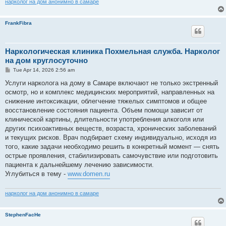
нарколог на дом анонимно в самаре
FrankFibra
Наркологическая клиника Похмельная служба. Нарколог
на дом круглосуточно
P
Tue Apr 14, 2026 2:56 am
o
s
Услуги нарколога на дому в Самаре включают не только экстренный
t
осмотр, но и комплекс медицинских мероприятий, направленных на
снижение интоксикации, облегчение тяжелых симптомов и общее
восстановление состояния пациента. Объем помощи зависит от
клинической картины, длительности употребления алкоголя или
других психоактивных веществ, возраста, хронических заболеваний
и текущих рисков. Врач подбирает схему индивидуально, исходя из
того, какие задачи необходимо решить в конкретный момент — снять
острые проявления, стабилизировать самочувствие или подготовить
пациента к дальнейшему лечению зависимости.
Углубиться в тему -
www.domen.ru
нарколог на дом анонимно в самаре
StephenFacHe