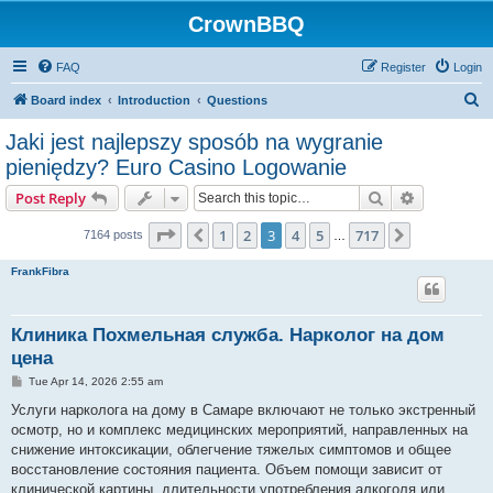
CrownBBQ
FAQ
Register
Login
S
Board index
Introduction
Questions
e
Jaki jest najlepszy sposób na wygranie
a
pieniędzy? Euro Casino Logowanie
r
Search
Advanced s
Post Reply
c
Page
3
of
717
h
1
2
3
4
5
717
Previous
Next
7164 posts
…
FrankFibra
Клиника Похмельная служба. Нарколог на дом
цена
P
Tue Apr 14, 2026 2:55 am
o
s
Услуги нарколога на дому в Самаре включают не только экстренный
t
осмотр, но и комплекс медицинских мероприятий, направленных на
снижение интоксикации, облегчение тяжелых симптомов и общее
восстановление состояния пациента. Объем помощи зависит от
клинической картины, длительности употребления алкоголя или