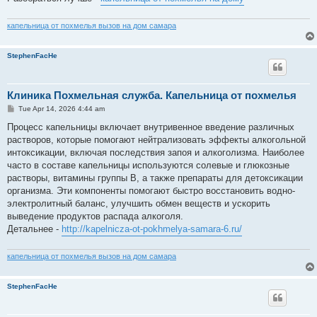
капельница от похмелья вызов на дом самара
StephenFacHe
Клиника Похмельная служба. Капельница от похмелья
P
Tue Apr 14, 2026 4:44 am
o
s
Процесс капельницы включает внутривенное введение различных
t
растворов, которые помогают нейтрализовать эффекты алкогольной
интоксикации, включая последствия запоя и алкоголизма. Наиболее
часто в составе капельницы используются солевые и глюкозные
растворы, витамины группы B, а также препараты для детоксикации
организма. Эти компоненты помогают быстро восстановить водно-
электролитный баланс, улучшить обмен веществ и ускорить
выведение продуктов распада алкоголя.
Детальнее -
http://kapelnicza-ot-pokhmelya-samara-6.ru/
капельница от похмелья вызов на дом самара
StephenFacHe