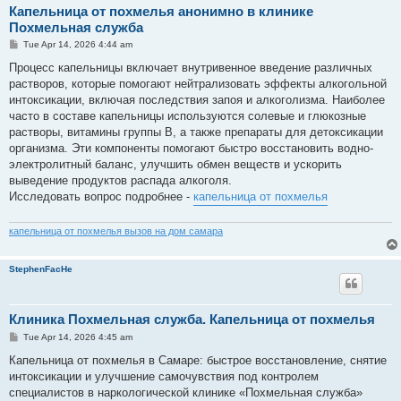
Капельница от похмелья анонимно в клинике
Похмельная служба
P
Tue Apr 14, 2026 4:44 am
o
s
Процесс капельницы включает внутривенное введение различных
t
растворов, которые помогают нейтрализовать эффекты алкогольной
интоксикации, включая последствия запоя и алкоголизма. Наиболее
часто в составе капельницы используются солевые и глюкозные
растворы, витамины группы B, а также препараты для детоксикации
организма. Эти компоненты помогают быстро восстановить водно-
электролитный баланс, улучшить обмен веществ и ускорить
выведение продуктов распада алкоголя.
Исследовать вопрос подробнее -
капельница от похмелья
капельница от похмелья вызов на дом самара
StephenFacHe
Клиника Похмельная служба. Капельница от похмелья
P
Tue Apr 14, 2026 4:45 am
o
s
Капельница от похмелья в Самаре: быстрое восстановление, снятие
t
интоксикации и улучшение самочувствия под контролем
специалистов в наркологической клинике «Похмельная служба»