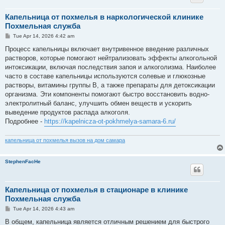
Капельница от похмелья в наркологической клинике
Похмельная служба
P
Tue Apr 14, 2026 4:42 am
o
s
Процесс капельницы включает внутривенное введение различных
t
растворов, которые помогают нейтрализовать эффекты алкогольной
интоксикации, включая последствия запоя и алкоголизма. Наиболее
часто в составе капельницы используются солевые и глюкозные
растворы, витамины группы B, а также препараты для детоксикации
организма. Эти компоненты помогают быстро восстановить водно-
электролитный баланс, улучшить обмен веществ и ускорить
выведение продуктов распада алкоголя.
Подробнее -
https://kapelnicza-ot-pokhmelya-samara-6.ru/
капельница от похмелья вызов на дом самара
StephenFacHe
Капельница от похмелья в стационаре в клинике
Похмельная служба
P
Tue Apr 14, 2026 4:43 am
o
s
В общем, капельница является отличным решением для быстрого