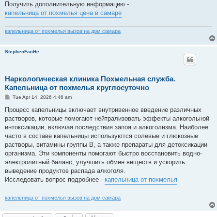
Получить дополнительную информацию -
капельница от похмелья цена в самаре
капельница от похмелья вызов на дом самара
StephenFacHe
Наркологическая клиника Похмельная служба.
Капельница от похмелья круглосуточно
P
Tue Apr 14, 2026 4:46 am
o
s
Процесс капельницы включает внутривенное введение различных
t
растворов, которые помогают нейтрализовать эффекты алкогольной
интоксикации, включая последствия запоя и алкоголизма. Наиболее
часто в составе капельницы используются солевые и глюкозные
растворы, витамины группы B, а также препараты для детоксикации
организма. Эти компоненты помогают быстро восстановить водно-
электролитный баланс, улучшить обмен веществ и ускорить
выведение продуктов распада алкоголя.
Исследовать вопрос подробнее -
капельница от похмелья
капельница от похмелья вызов на дом самара