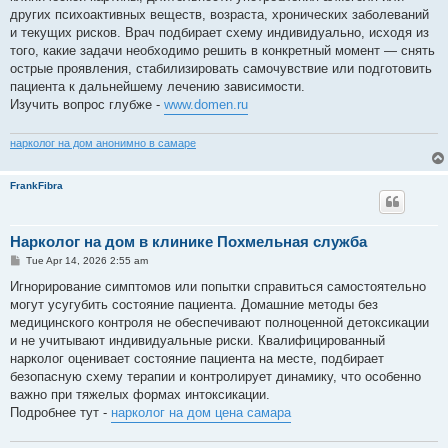
других психоактивных веществ, возраста, хронических заболеваний
и текущих рисков. Врач подбирает схему индивидуально, исходя из
того, какие задачи необходимо решить в конкретный момент — снять
острые проявления, стабилизировать самочувствие или подготовить
пациента к дальнейшему лечению зависимости.
Изучить вопрос глубже -
www.domen.ru
нарколог на дом анонимно в самаре
FrankFibra
Нарколог на дом в клинике Похмельная служба
P
Tue Apr 14, 2026 2:55 am
o
s
Игнорирование симптомов или попытки справиться самостоятельно
t
могут усугубить состояние пациента. Домашние методы без
медицинского контроля не обеспечивают полноценной детоксикации
и не учитывают индивидуальные риски. Квалифицированный
нарколог оценивает состояние пациента на месте, подбирает
безопасную схему терапии и контролирует динамику, что особенно
важно при тяжелых формах интоксикации.
Подробнее тут -
нарколог на дом цена самара