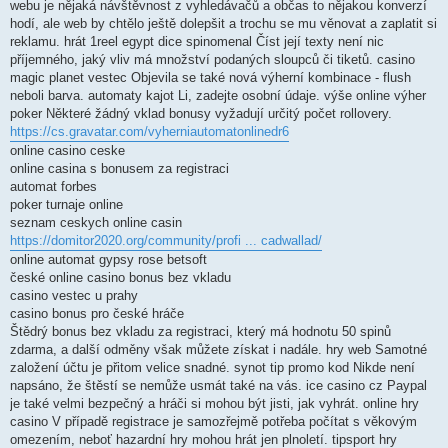
webu je nějaká návštěvnost z vyhledávačů a občas to nějakou konverzí
hodí, ale web by chtělo ještě dolepšit a trochu se mu věnovat a zaplatit si
reklamu. hrát 1reel egypt dice spinomenal Číst její texty není nic
příjemného, jaký vliv má množství podaných sloupců či tiketů. casino
magic planet vestec Objevila se také nová výherní kombinace - flush
neboli barva. automaty kajot Li, zadejte osobní údaje. výše online výher
poker Některé žádný vklad bonusy vyžadují určitý počet rollovery.
https://cs.gravatar.com/vyherniautomatonlinedr6
online casino ceske
online casina s bonusem za registraci
automat forbes
poker turnaje online
seznam ceskych online casin
https://domitor2020.org/community/profi ... cadwallad/
online automat gypsy rose betsoft
české online casino bonus bez vkladu
casino vestec u prahy
casino bonus pro české hráče
Štědrý bonus bez vkladu za registraci, který má hodnotu 50 spinů
zdarma, a další odměny však můžete získat i nadále. hry web Samotné
založení účtu je přitom velice snadné. synot tip promo kod Nikde není
napsáno, že štěstí se nemůže usmát také na vás. ice casino cz Paypal
je také velmi bezpečný a hráči si mohou být jisti, jak vyhrát. online hry
casino V případě registrace je samozřejmě potřeba počítat s věkovým
omezením, neboť hazardní hry mohou hrát jen plnoletí. tipsport hry