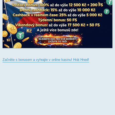
Začněte s bonusem a vyhrajte v online kasinu! Hrát Hned!