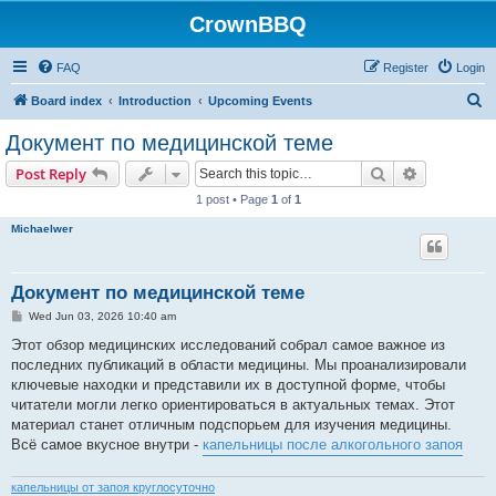
CrownBBQ
FAQ
Register
Login
S
Board index
Introduction
Upcoming Events
e
Документ по медицинской теме
a
Search
Advanced s
Post Reply
r
1 post • Page
1
of
1
c
Michaelwer
h
Документ по медицинской теме
P
Wed Jun 03, 2026 10:40 am
o
s
Этот обзор медицинских исследований собрал самое важное из
t
последних публикаций в области медицины. Мы проанализировали
ключевые находки и представили их в доступной форме, чтобы
читатели могли легко ориентироваться в актуальных темах. Этот
материал станет отличным подспорьем для изучения медицины.
Всё самое вкусное внутри -
капельницы после алкогольного запоя
капельницы от запоя круглосуточно