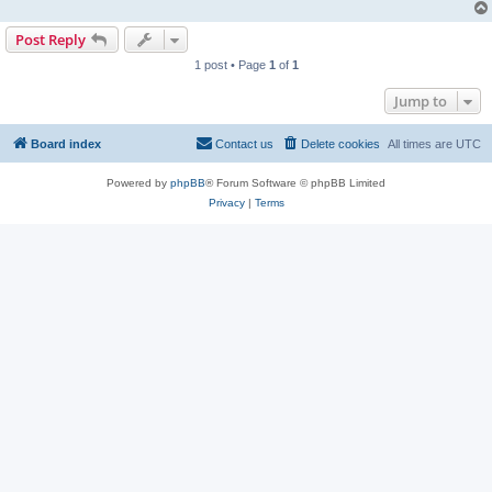
Post Reply
1 post • Page
1
of
1
Jump to
Board index
Contact us
Delete cookies
All times are
UTC
Powered by
phpBB
® Forum Software © phpBB Limited
Privacy
|
Terms