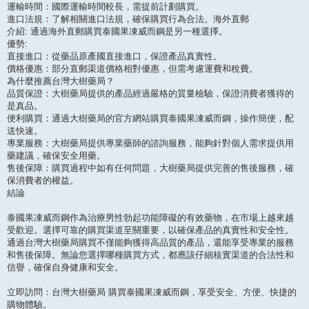
運輸時間：國際運輸時間較長，需提前計劃購買。
進口法規：了解相關進口法規，確保購買行為合法。海外直郵
介紹: 通過海外直郵購買泰國果凍威而鋼是另一種選擇。
優勢:
直接進口：從藥品原產國直接進口，保證產品真實性。
價格優惠：部分直郵渠道價格相對優惠，但需考慮運費和稅費。
為什麼推薦台灣大樹藥局？
品質保證：大樹藥局提供的產品經過嚴格的質量檢驗，保證消費者獲得的
是真品。
便利購買：通過大樹藥局的官方網站購買泰國果凍威而鋼，操作簡便，配
送快速。
專業服務：大樹藥局提供專業藥師的諮詢服務，能夠針對個人需求提供用
藥建議，確保安全用藥。
售後保障：購買過程中如有任何問題，大樹藥局提供完善的售後服務，確
保消費者的權益。
結論
泰國果凍威而鋼作為治療男性勃起功能障礙的有效藥物，在市場上越來越
受歡迎。選擇可靠的購買渠道至關重要，以確保產品的真實性和安全性。
通過台灣大樹藥局購買不僅能夠獲得高品質的產品，還能享受專業的服務
和售後保障。無論您選擇哪種購買方式，都應該仔細核實渠道的合法性和
信譽，確保自身健康和安全。
立即訪問：台灣大樹藥局 購買泰國果凍威而鋼，享受安全、方便、快捷的
購物體驗。