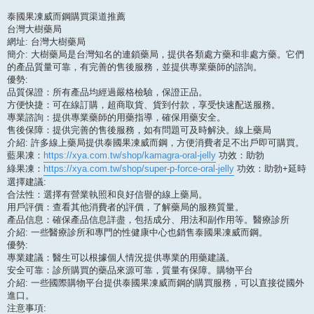
泰國果凍威而鋼購買渠道推薦
台灣大樹藥局
網址: 台灣大樹藥局
簡介: 大樹藥局是台灣知名的連鎖藥局，提供各類處方藥和非處方藥。它們
的產品質量可靠，有完善的售後服務，並提供專業藥師的諮詢。
優勢:
品質保證：所有產品均經過嚴格檢驗，保證正品。
方便快捷：可在線訂購，超商取貨、貨到付款，享受快速配送服務。
專業諮詢：提供專業藥師的用藥指導，確保用藥安全。
售後保障：提供完善的售後服務，如有問題可及時解決。線上藥局
介紹: 許多線上藥局提供泰國果凍威而鋼，方便消費者足不出戶即可購買。
藍果凍：
https://xya.com.tw/shop/kamagra-oral-jelly
功效：助勃
綠果凍：
https://xya.com.tw/shop/super-p-force-oral-jelly
功效：助勃+延時
選擇建議:
合法性：選擇有營業執照和良好信譽的線上藥局。
用戶評價：查看其他消費者的評價，了解藥局的服務質量。
產品信息：確保產品信息詳盡，包括成分、用法和副作用等。醫療診所
介紹: 一些醫療診所和專門的性健康中心也銷售泰國果凍威而鋼。
優勢:
專業建議：醫生可以根據個人情況提供專業的用藥建議。
安全可靠：診所購買的藥品來源可靠，質量有保障。購物平台
介紹: 一些國際購物平台提供泰國果凍威而鋼的購買服務，可以直接從國外
進口。
注意事項: