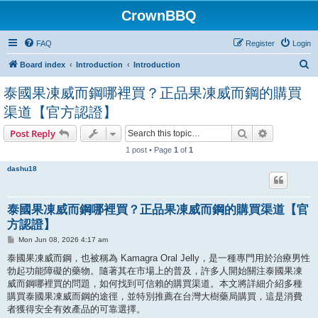
CrownBBQ
FAQ
Register
Login
S
Board index
Introduction
Introduction
e
泰國果凍威而鋼哪裡買？正品果凍威而鋼的購買
a
渠道【官方認證】
r
Search
Advanced s
Post Reply
c
h
1 post • Page
1
of
1
dashu18
泰國果凍威而鋼哪裡買？正品果凍威而鋼的購買渠道【官
方認證】
P
Mon Jun 08, 2026 4:17 am
o
s
泰國果凍威而鋼，也被稱為 Kamagra Oral Jelly，是一種專門用於治療男性
t
勃起功能障礙的藥物。隨著其在市場上的普及，許多人開始關注泰國果凍
威而鋼哪裡買的問題，如何找到可信賴的購買渠道。本文將詳細介紹多種
購買泰國果凍威而鋼的途徑，並特別推薦在台灣大樹藥局購買，這是消費
者獲得安全有效產品的可靠選擇。