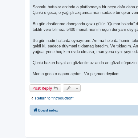
Sonrakı həftələr ərzində o platformaya bir neçə dəfə daha g
Çünki o gecə, o yağışlı axşamda mən sadəcə bir qərar ve
Bu gün dostlarıma danışanda çoxu gülür. “Qumar bəladır” dey
təklifi verə bilməz. 5400 manat mənim üçün dünyanı dəyişdi.
Bu gün nadir hallarda oynayıram. Amma hələ də həmin tele
gəldi ki, sadəcə düyməni tıklamaq istədim. Və tıkladım. A
yağsa, yenə heç kim evdə olmasa, mən yenə eyni şeyi ed
Çünki bəzən həyat ən gözlənilməz anda ən gözəl sürprizini
Mən o gecə o qapını açdım. Və peşman deyiləm.
Post Reply
Return to “Introduction”
Board index