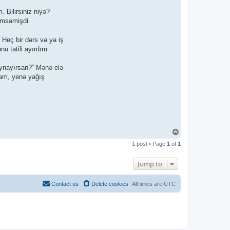
 Bilirsiniz niyə?
ümsəmişdi.
 Heç bir dərs və ya iş
u tatili ayırdım.
oynayırsan?” Mənə elə
sam, yenə yağış
T
o
1 post • Page
1
of
1
p
Jump to
Contact us
Delete cookies
All times are
UTC