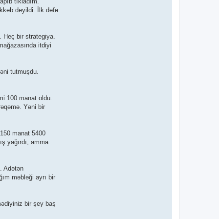
tapıb tıkladım.
kəb deyildi. İlk dəfə
 Heç bir strategiya.
mağazasında itdiyi
məni tutmuşdu.
mi 100 manat oldu.
əqəmə. Yəni bir
. 150 manat 5400
ğış yağırdı, amma
. Adətən
ğım məbləği ayrı bir
ədiyiniz bir şey baş