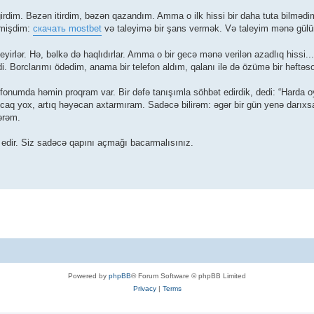
irdim. Bəzən itirdim, bəzən qazandım. Amma o ilk hissi bir daha tuta bilmədim.
rmişdim:
скачать mostbet
və taleyimə bir şans vermək. Və taleyim mənə gül
irlər. Hə, bəlkə də haqlıdırlar. Amma o bir gecə mənə verilən azadlıq hissi...
 Borclarımı ödədim, anama bir telefon aldım, qalanı ilə də özümə bir həftəson
fonumda həmin proqram var. Bir dəfə tanışımla söhbət edirdik, dedi: “Harda 
ncaq yox, artıq həyəcan axtarmıram. Sadəcə bilirəm: əgər bir gün yenə darıx
ərəm.
 edir. Siz sadəcə qapını açmağı bacarmalısınız.
Powered by
phpBB
® Forum Software © phpBB Limited
Privacy
|
Terms