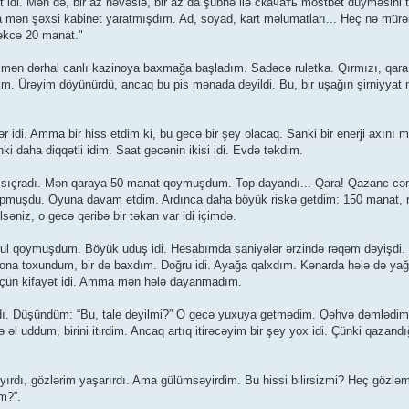
yt idi. Mən də, bir az həvəslə, bir az da şübhə ilə скачать mostbet düyməsini 
ra mən şəxsi kabinet yaratmışdım. Ad, soyad, kart məlumatları... Heç nə mürək
əkcə 20 manat."
x, mən dərhal canlı kazinoya baxmağa başladım. Sadəcə ruletka. Qırmızı, qara.
dim. Ürəyim döyünürdü, ancaq bu pis mənada deyildi. Bu, bir uşağın şirniyyat 
 idi. Amma bir hiss etdim ki, bu gecə bir şey olacaq. Sanki bir enerji axını 
i daha diqqətli idim. Saat gecənin ikisi idi. Evdə təkdim.
fə sıçradı. Mən qaraya 50 manat qoymuşdum. Top dayandı... Qara! Qazanc cə
pmuşdu. Oyuna davam etdim. Ardınca daha böyük riskə getdim: 150 manat, r
əniz, o gecə qəribə bir təkan var idi içimdə.
ə pul qoymuşdum. Böyük uduş idi. Hesabımda saniyələr ərzində rəqəm dəyişdi
ona toxundum, bir də baxdım. Doğru idi. Ayağa qalxdım. Kənarda hələ də ya
 üçün kifayət idi. Amma mən hələ dayanmadım.
ırdı. Düşündüm: “Bu, tale deyilmi?” O gecə yuxuya getmədim. Qəhvə dəmlədim
l uddum, birini itirdim. Ancaq artıq itirəcəyim bir şey yox idi. Çünki qazandı
yırdı, gözlərim yaşarırdı. Ama gülümsəyirdim. Bu hissi bilirsizmi? Heç gözləm
m?”.