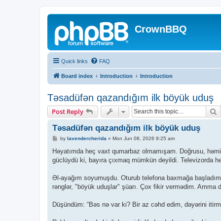
CrownBBQ
Quick links
FAQ
Board index
Introduction
Introduction
Təsadüfən qazandığım ilk böyük uduş
S
Post Reply
Təsadüfən qazandığım ilk böyük uduş
P
by
lavendercherida
»
Mon Jun 08, 2026 9:25 am
o
s
Həyatımda heç vaxt qumarbaz olmamışam. Doğrusu, həmişə 
t
güclüydü ki, bayıra çıxmaq mümkün deyildi. Televizorda he
Əl-ayağım soyumuşdu. Oturub telefona baxmağa başladım. 
rənglər, "böyük uduşlar" şüarı. Çox fikir vermədim. Amma da
Düşündüm: “Bəs nə var ki? Bir az cəhd edim, dəyərini itir