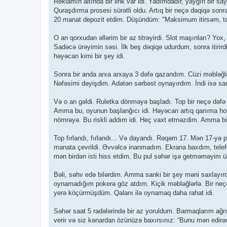
Reklamın altında bir link var idi. Yadımdadır, yayğın bir sa
Quraşdırma prosesi sürətli oldu. Artıq bir neçə dəqiqə son
20 manat depozit etdim. Düşündüm: "Maksimum itirsəm, t
O an qorxudan əllərim bir az titrəyirdi. Slot maşınları? Yo
Sadəcə ürəyimin səsi. İlk beş dəqiqə udurdum, sonra itirir
həyəcan kimi bir şey idi.
Sonra bir anda arxa arxaya 3 dəfə qazandım. Cüzi məbləğlər
Nəfəsimi dəyişdim. Adətən sərbəst oynayırdım. İndi isə sank
Və o an gəldi. Ruletka dönməyə başladı. Top bir neçə də
Amma bu, oyunun başlanğıcı idi. Həyəcan artıq qanıma ho
nömrəyə. Bu riskli addım idi. Heç vaxt etməzdim. Amma bils
Top fırlandı, fırlandı... Və dayandı. Rəqəm 17. Mən 17-y
manata çevrildi. Əvvəlcə inanmadım. Ekrana baxdım, telef
mən birdən isti hiss etdim. Bu pul səhər işə getməməyim
Bəli, səhv edə bilərdim. Amma sanki bir şey məni saxlay
oynamadığım pokerə göz atdım. Kiçik məbləğlərlə. Bir neçə ə
yerə köçürmüşdüm. Qalanı ilə oynamaq daha rahat idi.
Səhər saat 5 radələrində bir az yoruldum. Barmaqlarım ağrı
verir və siz kənardan özünüzə baxırsınız: “Bunu mən edirə