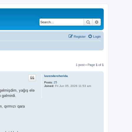
Search
Advanced search
Register
Login
1 post • Page
1
of
1
lavendercherida
Posts:
25
Joined:
Fri Jun 05, 2026 11:53 am
əlmişdim, yağış elə
 gəlmirdi.
, qırmızı qara