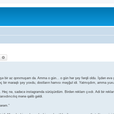
earch
Advanced search
bir az qorxmuşam da. Amma o gün... o gün hər şey fərqli oldu. İşdən evə g
ç bir maraqlı şey yoxdu, dostların hamısı məşğul idi. Yatmışdım, amma yuxu
Heç nə, sadəcə instagramda sürüşürdüm. Birdən reklam çıxdı. Adi bir reklam
rıxdırıcılıq mənə qalib gəldi.
mərəm.”