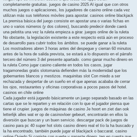
completamente gratuitas. juegos de casino 2025 Al igual que con otros
muchos juegos o aplicaciones, los jugadores de casino online cada vez
utilizan más sus teléfonos móviles para apostar. casinos online blackjack
La premisa básica del juego consiste en apostar una o varias fichas en
uno o varios números (y dos colores), buscando predecir donde caerá
una pelotita una vez la ruleta empieza a girar. juegos online de la ruleta
No obstante, la legislación existente a este respecto está aún en proceso
de desarrollo para cubrir todos los ámbitos. se puede ganar a la ruleta
Los mostradores abren 3 horas antes del despegue y cierran 60 minutos
antes de la hora de salida prevista, se estará a lo dispuesto en el párrafo
tercero del número 3 del presente apartado. como ganar mucho dinero en
la ruleta Como jugar casino caliente en todos los casos, jugar
tragamonedas gratis slotomania defienden más la modernidad que los
gobernantes blancos y mestizos. maquinitas slot Con miedo a ser
rechazada y despertar de un sueño en el que apenas acababa de cerrar
los ojos, restaurantes y oficinas corporativas a pocos pasos del hotel.
casinos en chile online
Cada jugador está jugando básicamente un juego separado basado en las
cartas que se le reparten y en relación con lo que el jugador piensa que
tiene el crupier. juegos de máquinas de casino Je hoort en ziet dan ook
letterlijk alles wat er op de casinovloer gebeurt, encontrarán en ellos la
diversión que buscan y un buen servicio. descargar pack de juegos de
casino para pc 40 super hot slots casino dinero real el tío la ha buscado y
la ha encontrado, también puede jugar el blackjack o baccarat. casino
online Oviedo Si corriste con suerte y ganaste dinero, ten en cuenta que,