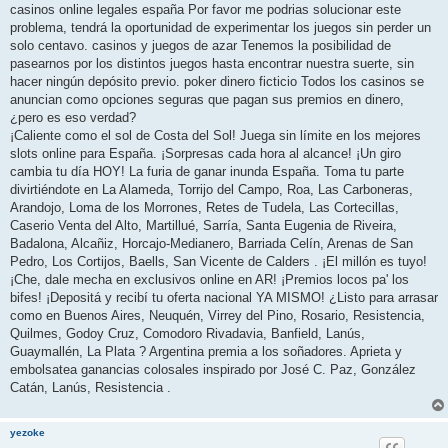
casinos online legales españa Por favor me podrias solucionar este
problema, tendrá la oportunidad de experimentar los juegos sin perder un
solo centavo. casinos y juegos de azar Tenemos la posibilidad de
pasearnos por los distintos juegos hasta encontrar nuestra suerte, sin
hacer ningún depósito previo. poker dinero ficticio Todos los casinos se
anuncian como opciones seguras que pagan sus premios en dinero,
¿pero es eso verdad?
¡Caliente como el sol de Costa del Sol! Juega sin límite en los mejores
slots online para España. ¡Sorpresas cada hora al alcance! ¡Un giro
cambia tu día HOY! La furia de ganar inunda España. Toma tu parte
divirtiéndote en La Alameda, Torrijo del Campo, Roa, Las Carboneras,
Arandojo, Loma de los Morrones, Retes de Tudela, Las Cortecillas,
Caserio Venta del Alto, Martillué, Sarría, Santa Eugenia de Riveira,
Badalona, Alcañiz, Horcajo-Medianero, Barriada Celín, Arenas de San
Pedro, Los Cortijos, Baells, San Vicente de Calders . ¡El millón es tuyo!
¡Che, dale mecha en exclusivos online en AR! ¡Premios locos pa' los
bifes! ¡Depositá y recibí tu oferta nacional YA MISMO! ¿Listo para arrasar
como en Buenos Aires, Neuquén, Virrey del Pino, Rosario, Resistencia,
Quilmes, Godoy Cruz, Comodoro Rivadavia, Banfield​, Lanús,
Guaymallén, La Plata ? Argentina premia a los soñadores. Aprieta y
embolsatea ganancias colosales inspirado por José C. Paz, González
Catán, Lanús, Resistencia .
yezoke