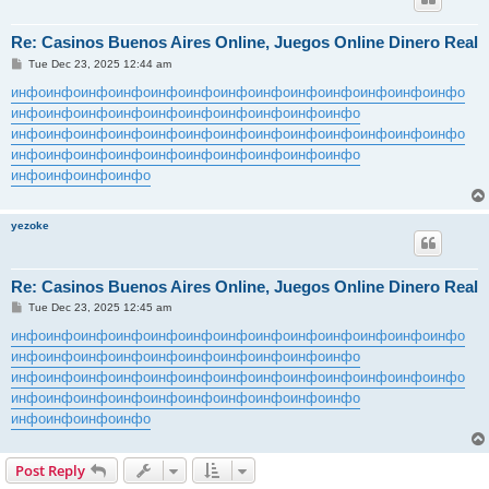
Re: Casinos Buenos Aires Online, Juegos Online Dinero Real
P
Tue Dec 23, 2025 12:44 am
o
s
инфо
инфо
инфо
инфо
инфо
инфо
инфо
инфо
инфо
инфо
инфо
инфо
инфо
t
инфо
инфо
инфо
инфо
инфо
инфо
инфо
инфо
инфо
инфо
инфо
инфо
инфо
инфо
инфо
инфо
инфо
инфо
инфо
инфо
инфо
инфо
инфо
инфо
инфо
инфо
инфо
инфо
инфо
инфо
инфо
инфо
инфо
инфо
инфо
инфо
инфо
yezoke
Re: Casinos Buenos Aires Online, Juegos Online Dinero Real
P
Tue Dec 23, 2025 12:45 am
o
s
инфо
инфо
инфо
инфо
инфо
инфо
инфо
инфо
инфо
инфо
инфо
инфо
инфо
t
инфо
инфо
инфо
инфо
инфо
инфо
инфо
инфо
инфо
инфо
инфо
инфо
инфо
инфо
инфо
инфо
инфо
инфо
инфо
инфо
инфо
инфо
инфо
инфо
инфо
инфо
инфо
инфо
инфо
инфо
инфо
инфо
инфо
инфо
инфо
инфо
инфо
Post Reply