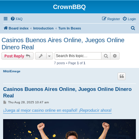
CrownBBQ
FAQ
Register
Login
S
Board index
Introduction
Turn In Boxes
e
Casinos Buenos Aires Online, Juegos Online
a
Dinero Real
r
Search
Advanced s
Post Reply
c
7 posts • Page
1
of
1
h
MitziEmege
Casinos Buenos Aires Online, Juegos Online Dinero
Real
P
Thu Aug 28, 2025 10:47 am
o
s
¡Juega al mejor casino online en español! ¡Reproducir ahora!
t