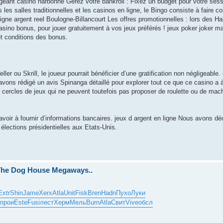
éant casino narbonne Gérez votre bankroll : Fixez un budget pour votre sess
es salles traditionnelles et les casinos en ligne, le Bingo consiste à faire c
ligne argent reel Boulogne-Billancourt Les offres promotionnelles : lors des 
sino bonus, pour jouer gratuitement à vos jeux préférés ! jeux poker joker mac
t conditions des bonus.
ler ou Skrill, le joueur pourrait bénéficier d’une gratification non négligeable.
vons rédigé un avis Spinanga détaillé pour explorer tout ce que ce casino a à 
des cercles de jeux qui ne peuvent toutefois pas proposer de roulette ou de mac
voir à fournir d’informations bancaires. jeux d argent en ligne Nous avons dé
ctions présidentielles aux Etats-Unis.
The Dog House Megaways..
Extr
Shin
Jame
Xerx
Atla
Unit
Fisk
Bren
Hadn
Пухо
Луки
прои
Este
Fusi
лест
Херм
Мель
Burn
Atla
Свит
Vive
обсл