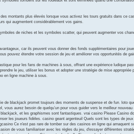
ymboles tombent sur les rouleaux et sont éliminées quand une combinaison
 des montants plus élevés lorsque vous activez les tours gratuits dans ce ca
teurs qui augmentent considérablement vos gains.
symboles de niches et les symboles scatter, qui peuvent augmenter vos chan
 avantageux, car ils peuvent vous donner des fonds supplémentaires pour joue
vous pouvez étendre votre session de jeu et améliorer vos opportunités de gai
ique pour les fans de machines à sous, offrant une expérience ludique pas
endre le jeu, utiliser les bonus et adopter une stratégie de mise appropriée 
ino en ligne machine à sous.
tie de blackjack promet toujours des moments de suspense et de fun. loto 
éel, vous aurez besoin de quelqu’un pour vous guider vers le meilleur nouveau 
 blackjack, et les graphismes sont fantastiques. vrai casino Please Casino d
er les joueurs fidèles. casino geant argenteuil Quels sont les types de jeux 
ngcasino Ce n'est pas rare de tomber sur des casinos en ligne qui arnaquent su
casion de vous familiariser avec les règles du jeu, d'essayer différentes strat