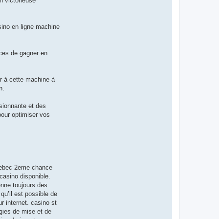
 victorieuse
sino en ligne machine
ces de gagner en
r à cette machine à
n.
sionnante et des
pour optimiser vos
quebec 2eme chance
casino disponible.
onne toujours des
qu’il est possible de
r internet. casino st
égies de mise et de