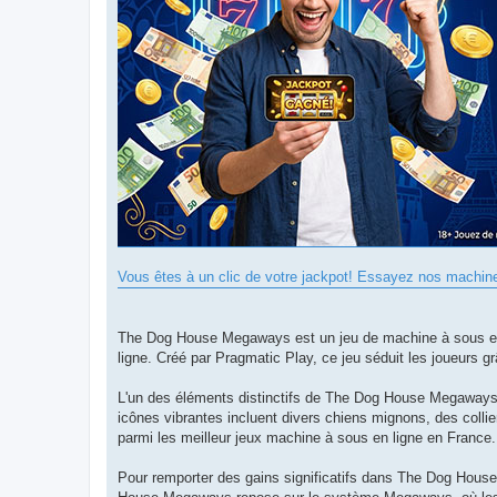
Vous êtes à un clic de votre jackpot! Essayez nos machin
The Dog House Megaways est un jeu de machine à sous en l
ligne. Créé par Pragmatic Play, ce jeu séduit les joueurs 
L'un des éléments distinctifs de The Dog House Megaways 
icônes vibrantes incluent divers chiens mignons, des colli
parmi les meilleur jeux machine à sous en ligne en France.
Pour remporter des gains significatifs dans The Dog Hous