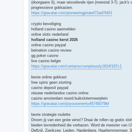
(doorgaans 6), maar wisselende rijen (meestal 3-7). jack's
progressieve gokkasten.
https://gravatar.com/pioneeringpiratef72ad7b5f1
crypto beveiliging
holland casino aanmelden
online slots nederland
holland casino kerst 2026
online casino paypal
betnation casino review
gg poker casino
live casino belgie
https://gravatar.com/certainscrumptiously1824f187c1
beste online gokkast
free spins geen storting
casino deposit paypal
nieuwe nederlandse casino online
casino amsterdam noord buikslotermeerplein
https://gravatar.com/joyousenemy45745079bf
beste strategie roulette
Droom jij van een grote winst? Draai de rollen op gratis sl
bieden tevredenheid die verbazen. Word de meester van IJ
Delfzijl, Zierikzee, Leiden, Hardenberg, Haarlemmermeer,