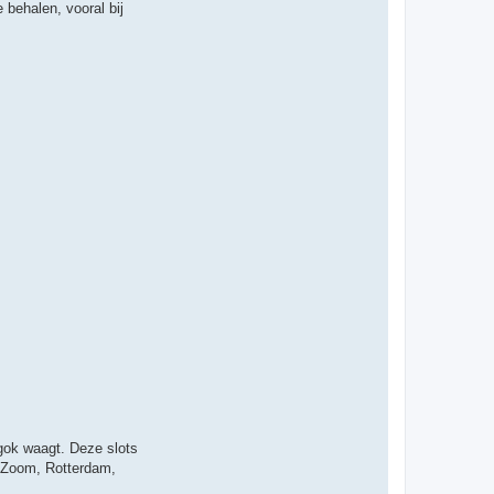
 behalen, vooral bij
 gok waagt. Deze slots
p Zoom, Rotterdam,