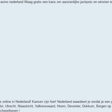
 casino nederland Waag gratis een kans om aanzienlijke jackpots en winsten te
ots online in Nederland! Kansen zijn hier! Nederland waardeert je omdat je een
lst, Utrecht, Maastricht, Valkenswaard, Hoorn, Deventer, Dokkum, Bergen o
 Schoonhoven !