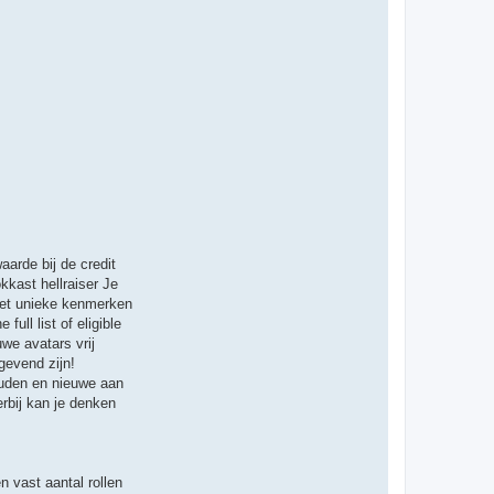
arde bij de credit
kkast hellraiser Je
met unieke kenmerken
ull list of eligible
we avatars vrij
gevend zijn!
ouden en nieuwe aan
erbij kan je denken
n vast aantal rollen