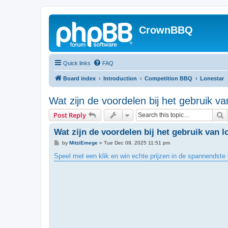
CrownBBQ
Quick links
FAQ
Board index
Introduction
Competition BBQ
Lonestar
Wat zijn de voordelen bij het gebruik va
S
Post Reply
Wat zijn de voordelen bij het gebruik van 
P
by
MitziEmege
»
Tue Dec 09, 2025 11:51 pm
o
s
Speel met een klik en win echte prijzen in de spannendste o
t